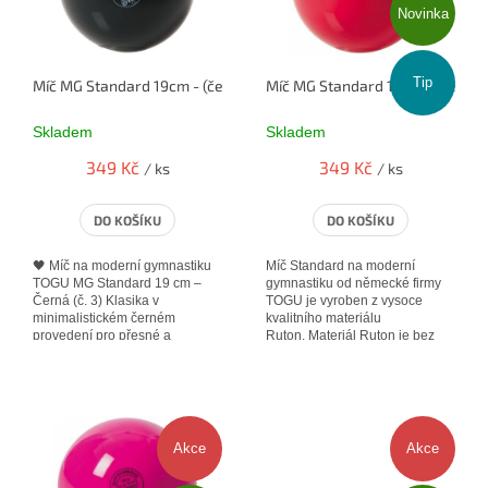
Novinka
o
p
d
r
u
o
Tip
Míč MG Standard 19cm - (černá č.3)
Míč MG Standard 19cm - (červená
k
d
t
u
Skladem
Skladem
ů
k
t
349 Kč
349 Kč
/ ks
/ ks
ů
DO KOŠÍKU
DO KOŠÍKU
🖤 Míč na moderní gymnastiku
Míč Standard na moderní
TOGU MG Standard 19 cm –
gymnastiku od německé firmy
Černá (č. 3) Klasika v
TOGU je vyroben z vysoce
minimalistickém černém
kvalitního materiálu
provedení pro přesné a
Ruton. Materiál Ruton je bez
elegantní pohyby. Míč německé
zápachu a je velmi pevný. Tyto
značky TOGU s průměrem...
výrobky...
Akce
Akce