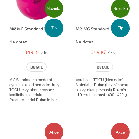
Novinka
Novinka
Tip
Tip
Míč MG Standard 19cm - (anemone č.11)
Míč MG Standard 19cm - (lila č.1
Na dotaz
Na dotaz
349 Kč
349 Kč
/ ks
/ ks
DETAIL
DETAIL
Míč Standard na moderní
Výrobce: TOGU (Německo)
gymnastiku od německé firmy
Materiál: Ruton (bez zápachu
TOGU je vyroben z vysoce
a s vysokou pevností) Rozměr:
kvalitního materiálu
19 cm Hmotnost: 400 - 420 g...
Ruton. Materiál Ruton je bez
zápachu a je velmi pevný. Tyto
výrobky...
Akce
Akce