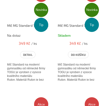
Novinka
Novinka
Tip
Tip
Míč MG Standard 19cm - (žlutá č.2)
Míč MG Standard 19cm - (ledově
Na dotaz
Skladem
349 Kč
349 Kč
/ ks
/ ks
DETAIL
DO KOŠÍKU
Míč Standard na moderní
Míč Standard na moderní
gymnastiku od německé firmy
gymnastiku od německé firmy
TOGU je vyroben z vysoce
TOGU je vyroben z vysoce
kvalitního materiálu
kvalitního materiálu
Ruton. Materiál Ruton je bez
Ruton. Materiál Ruton je bez
zápachu a je velmi pevný. Tyto
zápachu a je velmi pevný. Tyto
výrobky...
výrobky...
Akce
Akce