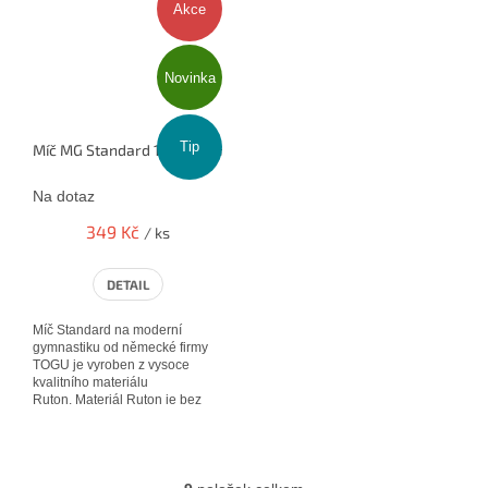
Akce
Novinka
Tip
Míč MG Standard 19cm - (pink č.14)
Na dotaz
349 Kč
/ ks
DETAIL
Míč Standard na moderní
gymnastiku od německé firmy
TOGU je vyroben z vysoce
kvalitního materiálu
Ruton. Materiál Ruton je bez
zápachu a je velmi pevný. Tyto
výrobky jsou...