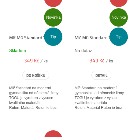
Novinka
Novinka
Tip
Tip
Míč MG Standard 19cm - (jablko č.5)
Míč MG Standard 19cm - (tyrkys č
Skladem
Na dotaz
349 Kč
349 Kč
/ ks
/ ks
DO KOŠÍKU
DETAIL
Míč Standard na moderní
Míč Standard na moderní
gymnastiku od německé firmy
gymnastiku od německé firmy
TOGU je vyroben z vysoce
TOGU je vyroben z vysoce
kvalitního materiálu
kvalitního materiálu
Ruton. Materiál Ruton je bez
Ruton. Materiál Ruton je bez
zápachu a je velmi pevný. Tyto
zápachu a je velmi pevný. Tyto
výrobky...
výrobky...