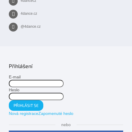
4dancecz
4dance.cz
@4dance.cz
Přihlášení
E-mail
Heslo
PŘIHLÁSIT SE
Nová registrace
Zapomenuté heslo
nebo