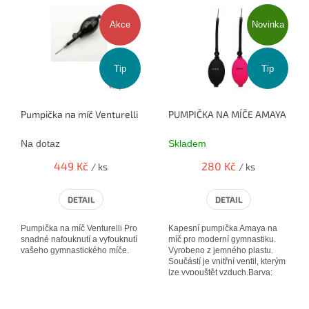
ý
p
Akce
Novinka
i
s
Tip
Tip
p
r
o
Pumpička na míč Venturelli
PUMPIČKA NA MÍČE AMAYA - FI
d
u
Na dotaz
Skladem
k
t
449 Kč
280 Kč
/ ks
/ ks
ů
DETAIL
DETAIL
Pumpička na míč Venturelli Pro
Kapesní pumpička Amaya na
snadné nafouknutí a vyfouknutí
míč pro moderní gymnastiku.
vašeho gymnastického míče.
Vyrobeno z jemného plastu.
Součástí je vnitřní ventil, kterým
lze vypouštět vzduch.Barva:
Růžová