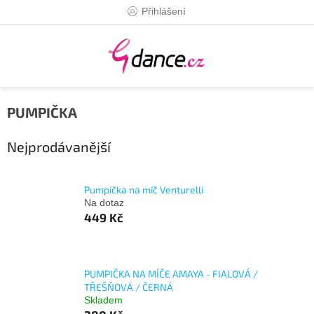
Přejít
Přihlášení
na
obsah
PUMPIČKA
Nejprodávanější
Pumpička na míč Venturelli
Na dotaz
449 Kč
PUMPIČKA NA MÍČE AMAYA - FIALOVÁ /
TŘEŠŇOVÁ / ČERNÁ
Skladem