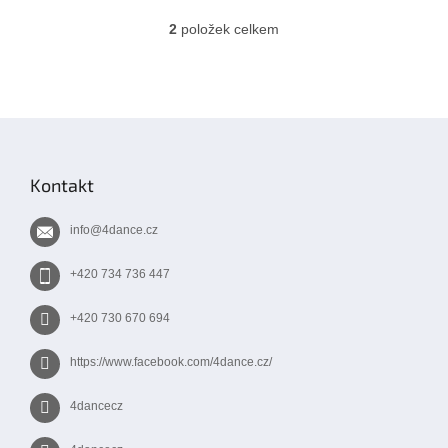
2
položek celkem
O
v
l
á
d
Z
a
á
c
í
p
Kontakt
p
a
r
t
v
info
@
4dance.cz
í
k
y
+420 734 736 447
v
ý
+420 730 670 694
p
i
s
https://www.facebook.com/4dance.cz/
u
4dancecz