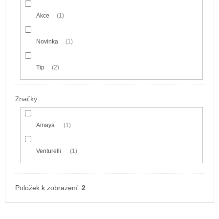
Akce
1
Novinka
1
Tip
2
Značky
Amaya
1
Venturelli
1
Položek k zobrazení:
2
V