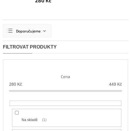
280 Kč
Ř
Doporučujeme
a
z
Nejlevnější
e
n
Nejdražší
í
Nejprodávanější
p
r
Abecedně
Cena
o
d
280
Kč
449
Kč
u
k
t
ů
Na skladě
1