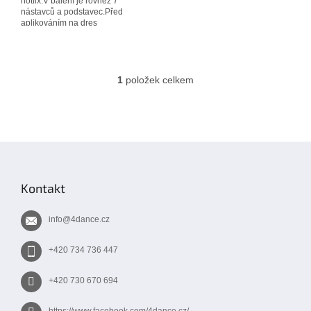
hotfix.V balení je rovněž 7
nástavců a podstavec.Před
aplikováním na dres
doporučujeme vyzkoušet na
kousku látky.
1
položek celkem
O
v
l
á
d
Z
a
á
c
í
p
Kontakt
p
a
r
t
v
info
@
4dance.cz
í
k
y
+420 734 736 447
v
ý
+420 730 670 694
p
i
s