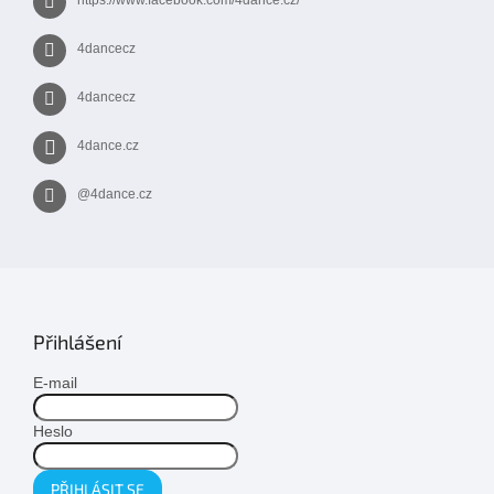
https://www.facebook.com/4dance.cz/
u
4dancecz
4dancecz
4dance.cz
@4dance.cz
Přihlášení
E-mail
Heslo
PŘIHLÁSIT SE