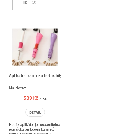
Tip
0
V
ý
p
i
s
p
r
o
Aplikátor kamínků hotfix bílý
d
u
Na dotaz
k
t
589 Kč
/ ks
ů
DETAIL
Hot fix aplikátor je neocenitelná
pomůcka při lepení kamínků