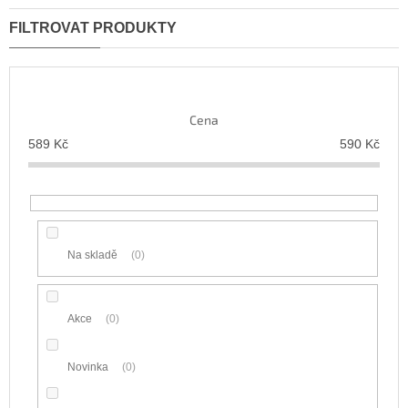
z
Nejlevnější
e
n
Nejdražší
í
Nejprodávanější
p
r
Abecedně
Cena
o
d
589
Kč
590
Kč
u
k
t
ů
Na skladě
0
Akce
0
Novinka
0