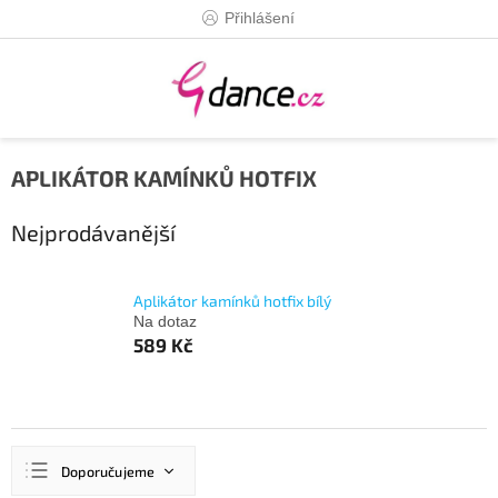
Přejít
Přihlášení
na
obsah
APLIKÁTOR KAMÍNKŮ HOTFIX
Nejprodávanější
Aplikátor kamínků hotfix bílý
Na dotaz
589 Kč
Ř
Doporučujeme
a