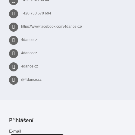
+420 734 736 447
v
ý
+420 730 670 694
p
i
s
https://www.facebook.com/4dance.cz/
u
4dancecz
4dancecz
4dance.cz
@4dance.cz
Přihlášení
E-mail