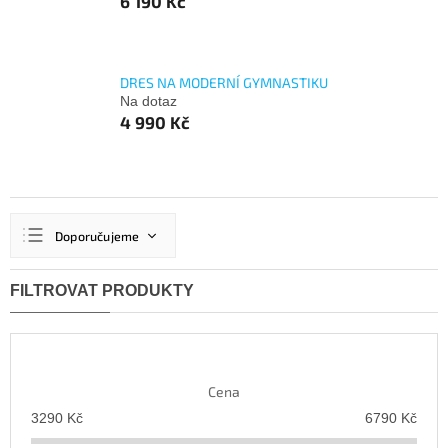
6 190 Kč
DRES NA MODERNÍ GYMNASTIKU
Na dotaz
4 990 Kč
Ř
Doporučujeme
a
z
Nejlevnější
e
n
Nejdražší
í
Nejprodávanější
p
r
Abecedně
Cena
o
d
3290
Kč
6790
Kč
u