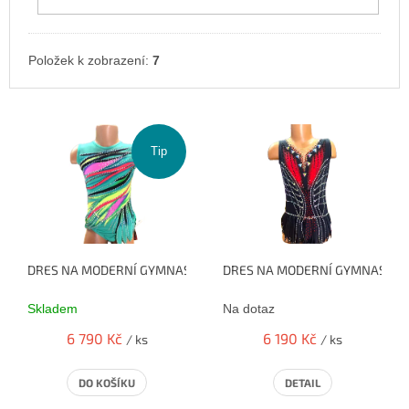
Položek k zobrazení:
7
V
ý
p
Tip
i
s
p
r
o
DRES NA MODERNÍ GYMNASTIKU - TROPICAL ENERGY
DRES NA MODERNÍ GYMNASTIKU
d
u
Skladem
Na dotaz
k
t
6 790 Kč
6 190 Kč
/ ks
/ ks
ů
DO KOŠÍKU
DETAIL