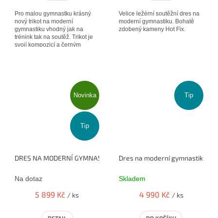
Pro malou gymnastku krásný
Velice ležérní soutěžní dres na
nový trikot na moderní
moderní gymnastiku. Bohatě
gymnastiku vhodný jak na
zdobený kameny Hot Fix.
trénink tak na soutěž. Trikot je
svojí kompozicí a černým
základem bohatě zdobeným
kameny hotfix a...
Novinka
Tip
Tip
DRES NA MODERNÍ GYMNASTIKU - JUNGLE LIME
Dres na moderní gymnastiku
Na dotaz
Skladem
5 899 Kč
4 990 Kč
/ ks
/ ks