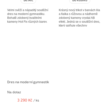
DETAIL
DO KOŠÍKU
Velmi svěží a nápaditý soutěžní
Krásný nový trikot v barvách lila
dres na moderní gymnastiku.
a fialka s růžovou a nádherně
Bohatě zdobený kvalitními
zdobený kameny crystal AB
kameny Hot Fix různých barev.
efekt. Jedná se o soutěžní dres,
který splňuje všechny
požadavky.
Dres na moderní gymnastiku
Na dotaz
3 290 Kč
/ ks