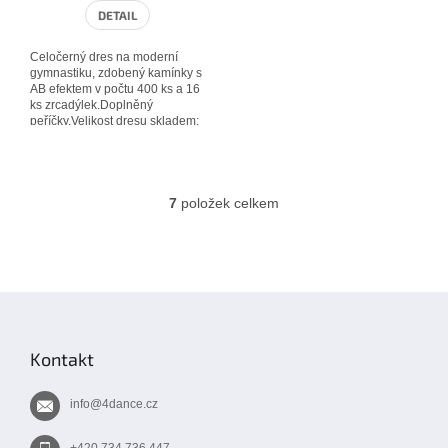
DETAIL
Celočerný dres na moderní
gymnastiku, zdobený kamínky s
AB efektem v počtu 400 ks a 16
ks zrcadýlek.Doplněný
peříčky.Velikost dresu skladem:
134 (6-8 let)Výrobce: 4dance
7
položek celkem
O
v
l
á
d
Z
a
á
c
í
p
Kontakt
p
a
r
t
v
info
@
4dance.cz
í
k
y