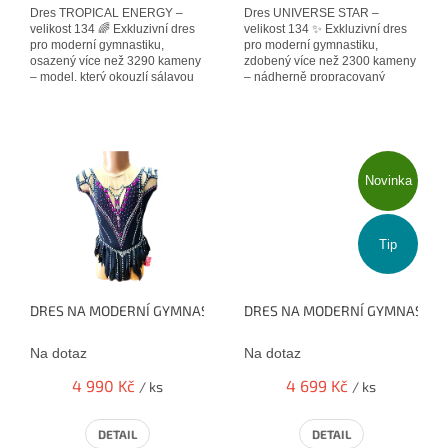
Dres TROPICAL ENERGY –
Dres UNIVERSE STAR –
velikost 134 🌈 Exkluzivní dres
velikost 134 ✨ Exkluzivní dres
pro moderní gymnastiku,
pro moderní gymnastiku,
osazený více než 3290 kameny
zdobený více než 2300 kameny
– model, který okouzlí sálavou
– nádherně propracovaný
energií a nepřehlédnutelnými
model, který zaručí maximální
barvami....
efekt na závodním...
Novinka
Tip
DRES NA MODERNÍ GYMNASTIKU
DRES NA MODERNÍ GYMNASTIKU
Na dotaz
Na dotaz
4 990 Kč
4 699 Kč
/ ks
/ ks
DETAIL
DETAIL