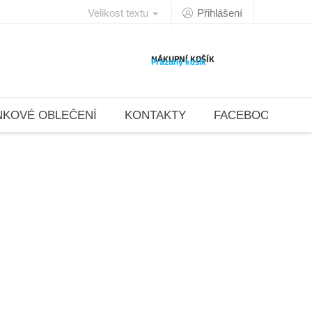
Velikost textu
Přihlášení
NÁKUPNÍ KOŠÍK
Prázdný košík
NKOVÉ OBLEČENÍ
KONTAKTY
FACEBOOK 4DAN