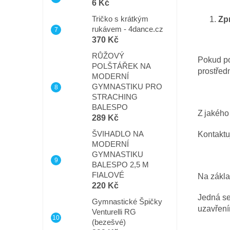
6 Kč
Tričko s krátkým
Zp
rukávem - 4dance.cz
370 Kč
RŮŽOVÝ
Pokud po
POLŠTÁŘEK NA
prostřed
MODERNÍ
GYMNASTIKU PRO
STRACHING
BALESPO
Z jakéh
289 Kč
ŠVIHADLO NA
Kontaktu
MODERNÍ
GYMNASTIKU
BALESPO 2,5 M
FIALOVÉ
Na zákla
220 Kč
Jedná se
Gymnastické Špičky
uzavření
Venturelli RG
(bezešvé)