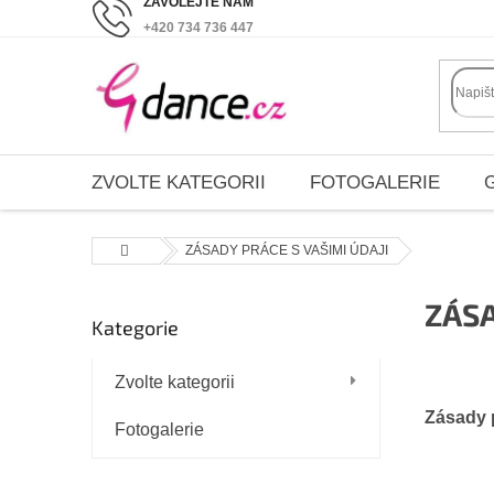
Přejít
+420 734 736 447
na
obsah
ZVOLTE KATEGORII
FOTOGALERIE
Domů
ZÁSADY PRÁCE S VAŠIMI ÚDAJI
P
ZÁSA
Kategorie
Přeskočit
o
kategorie
s
Zvolte kategorii
t
r
Zásady p
Fotogalerie
a
n