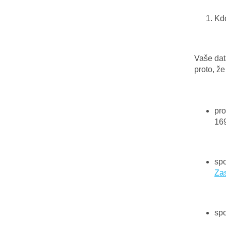
Kd
Vaše dat
proto, ž
pro
169
spo
Zas
spo