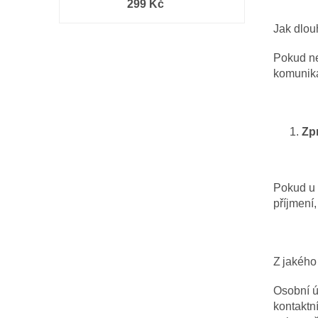
299 Kč
Jak dlou
Pokud ne
komunik
Zp
Pokud u 
příjmení,
Z jakéh
Osobní ú
kontaktn