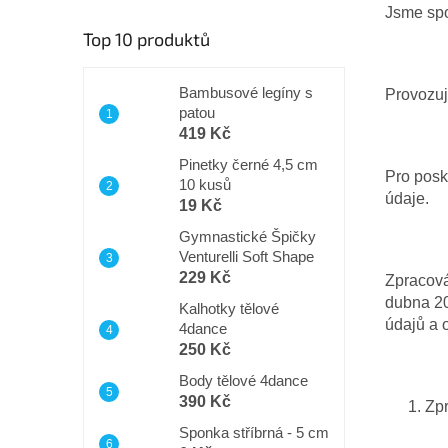
n
Jsme spo
í
Top 10 produktů
p
a
n
Bambusové legíny s
Provozu
patou
e
419 Kč
l
Pinetky černé 4,5 cm
Pro posk
10 kusů
údaje.
19 Kč
Gymnastické Špičky
Venturelli Soft Shape
229 Kč
Zpracová
dubna 20
Kalhotky tělové
údajů a 
4dance
250 Kč
Body tělové 4dance
390 Kč
Zp
Sponka stříbrná - 5 cm