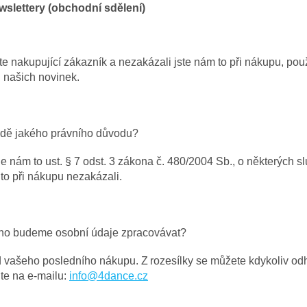
wslettery (obchodní sdělení)
te nakupující zákazník a nezakázali jste nám to při nákupu, po
u našich novinek.
dě jakého právního důvodu?
 nám to ust. § 7 odst. 3 zákona č. 480/2004 Sb., o některých s
 to při nákupu nezakázali.
ho budeme osobní údaje zpracovávat?
d vašeho posledního nákupu. Z rozesílky se můžete kdykoliv odh
jte na e-mailu:
info@4dance.cz