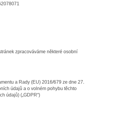
 62078071
stránek zpracováváme některé osobní
amentu a Rady (EU) 2016/679 ze dne 27.
bních údajů a o volném pohybu těchto
ích údajů) („GDPR“)