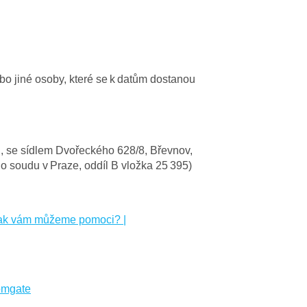
bo jiné osoby, které se k datům dostanou
., se sídlem Dvořeckého 628/8, Břevnov,
o soudu v Praze, oddíl B vložka 25 395)
Jak vám můžeme pomoci? |
omgate