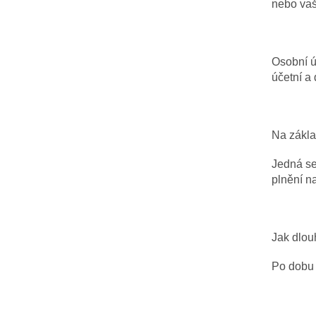
nebo vaš
Osobní ú
účetní a 
Na zákla
Jedná se
plnění na
Jak dlou
Po dobu 