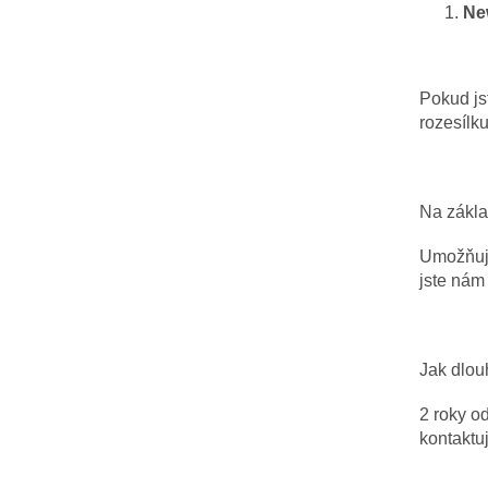
Ne
Pokud js
rozesílk
Na zákla
Umožňuje
jste nám
Jak dlou
2 roky o
kontaktu