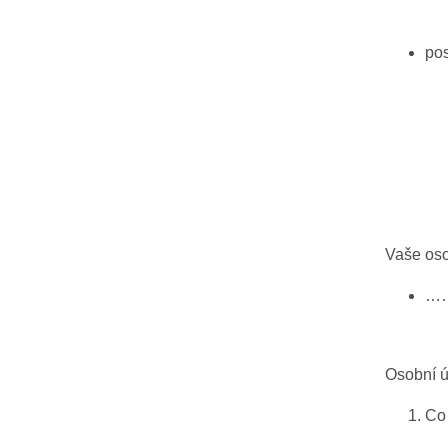
pos
Vaše oso
…
Osobní ú
Co 