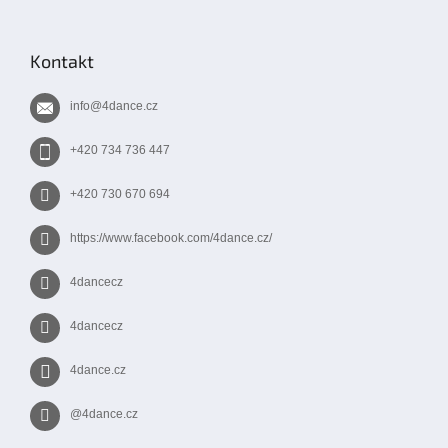
Z
í
p
á
r
p
v
Kontakt
k
a
y
t
v
info
@
4dance.cz
í
ý
p
+420 734 736 447
i
s
+420 730 670 694
u
https://www.facebook.com/4dance.cz/
4dancecz
4dancecz
4dance.cz
@4dance.cz