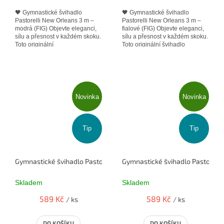
🖤 Gymnastické švihadlo
🖤 Gymnastické švihadlo
Pastorelli New Orleans 3 m –
Pastorelli New Orleans 3 m –
modrá (FIG) Objevte eleganci,
fialové (FIG) Objevte eleganci,
sílu a přesnost v každém skoku.
sílu a přesnost v každém skoku.
Toto originální
Toto originální švihadlo
švihadlo Pastorelli New
Pastorelli New Orleans v délce
Orleans v...
3...
Novinka
Novinka
Tip
Tip
Gymnastické švihadlo Pastorelli 3m New Orleans oranžové 00106 
Gymnastické švihadlo Pastorell
Skladem
Skladem
589 Kč
589 Kč
/ ks
/ ks
DO KOŠÍKU
DO KOŠÍKU