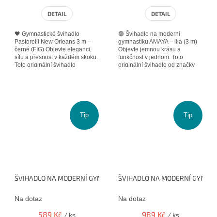
DETAIL
DETAIL
🖤 Gymnastické švihadlo
🟣 Švihadlo na moderní
Pastorelli New Orleans 3 m –
gymnastiku AMAYA – lila (3 m)
černé (FIG) Objevte eleganci,
Objevte jemnou krásu a
sílu a přesnost v každém skoku.
funkčnost v jednom. Toto
Toto originální švihadlo
originální švihadlo od značky
Pastorelli New Orleans v délce
Amaya v délce 3 metrů je
3...
ideální volbou pro...
Tip
Tip
ŠVIHADLO NA MODERNÍ GYMNASTIKU VENTURELLI 3.1 M AQUAMA
ŠVIHADLO NA MODERNÍ GYMNAS
Na dotaz
Na dotaz
589 Kč
989 Kč
/ ks
/ ks