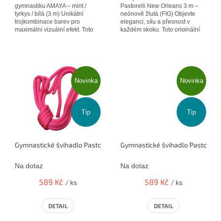
gymnastiku AMAYA – mint /
Pastorelli New Orleans 3 m –
tyrkys / bílá (3 m) Unikátní
neónově žlutá (FIG) Objevte
trojkombinace barev pro
eleganci, sílu a přesnost v
maximální vizuální efekt. Toto
každém skoku. Toto originální
designově výrazné švihadlo
švihadlo Pastorelli New...
značky Amaya...
Novinka
Novinka
Tip
Tip
Gymnastické švihadlo Pastorelli 3m New Orleans neónově růžové 
Gymnastické švihadlo Pastorell
Na dotaz
Na dotaz
589 Kč
589 Kč
/ ks
/ ks
DETAIL
DETAIL