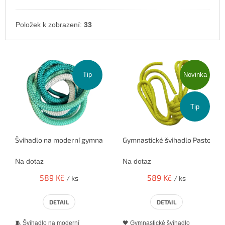
Položek k zobrazení:
33
V
ý
p
Tip
Novinka
i
s
Tip
p
r
o
Švihadlo na moderní gymnastiku AMAYA – mint / tyrkys / bílá (3 m)
Gymnastické švihadlo Pastorell
d
u
Na dotaz
Na dotaz
k
t
589 Kč
589 Kč
/ ks
/ ks
ů
DETAIL
DETAIL
🧵 Švihadlo na moderní
🖤 Gymnastické švihadlo