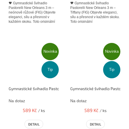
🖤 Gymnastické švihadlo
🖤 Gymnastické švihadlo
Pastorelli New Orleans 3 m –
Pastorelli New Orleans 3 m –
neónově růžové (FIG) Objevte
Tiffany (FIG) Objevte eleganci,
eleganci, sílu a přesnost v
sílu a přesnost v každém skoku.
každém skoku. Toto originální
Toto originální
švihadlo Pastorelli New...
švihadlo Pastorelli New
Orleans v...
Novinka
Novinka
Tip
Tip
Gymnastické švihadlo Pastorelli 3m New Orleans modré 00103 FI
Gymnastické švihadlo Pastorelli
Na dotaz
Na dotaz
589 Kč
589 Kč
/ ks
/ ks
DETAIL
DETAIL