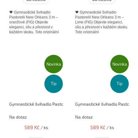
🖤 Gymnastické švihadlo
🖤 Gymnastické švihadlo
Pastorelli New Orleans 3 m –
Pastorelli New Orleans 3 m –
oranžové (FIG) Objevte
Lime (FIG) Objevte eleganci,
eleganci, sílu a přesnost v
sílu a přesnost v každém skoku.
každém skoku. Toto originální
Toto originální
švihadlo Pastorelli New...
švihadlo Pastorelli New
Orleans v...
Novinka
Novinka
Tip
Tip
Gymnastické švihadlo Pastorelli 3m New Orleans purpurová 00115
Gymnastické švihadlo Pastorell
Na dotaz
Na dotaz
589 Kč
589 Kč
/ ks
/ ks