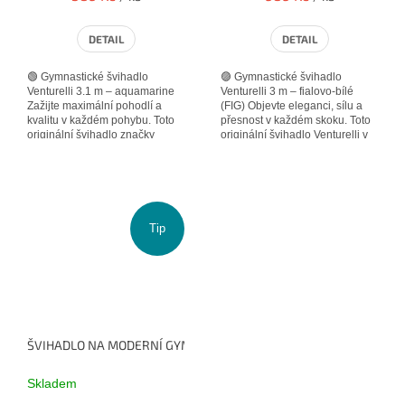
DETAIL
DETAIL
🟢 Gymnastické švihadlo
🟣 Gymnastické švihadlo
Venturelli 3.1 m – aquamarine
Venturelli 3 m – fialovo-bílé
Zažijte maximální pohodlí a
(FIG) Objevte eleganci, sílu a
kvalitu v každém pohybu. Toto
přesnost v každém skoku. Toto
originální švihadlo značky
originální švihadlo Venturelli v
Venturelli v délce 3.1 metru je...
délce 3 metrů bylo navrženo...
Tip
ŠVIHADLO NA MODERNÍ GYMNASTIKU BALESPO 2,5 M FIALOVÉ
Skladem