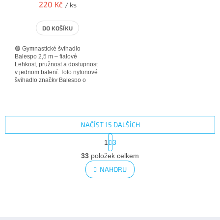
220 Kč
/ ks
DO KOŠÍKU
🟣 Gymnastické švihadlo
Balespo 2,5 m – fialové
Lehkost, pružnost a dostupnost
v jednom balení. Toto nylonové
švihadlo značky Balespo o
délce 2,5 metru je ideální
volbou pro...
NAČÍST 15 DALŠÍCH
S
1
3
t
O
r
33
položek celkem
v
á
l
NAHORU
n
á
k
d
o
v
a
á
c
n
í