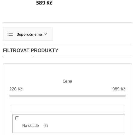
589 Kč
Ř
Doporučujeme
a
z
Nejlevnější
e
n
Nejdražší
í
Nejprodávanější
p
r
Abecedně
Cena
o
d
220
Kč
989
Kč
u
k
t
ů
Na skladě
3