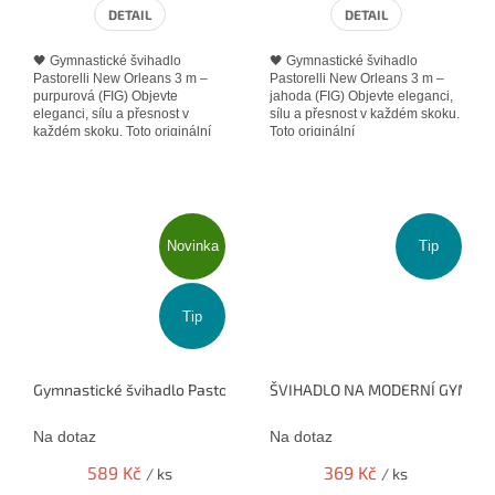
DETAIL
DETAIL
🖤 Gymnastické švihadlo
🖤 Gymnastické švihadlo
Pastorelli New Orleans 3 m –
Pastorelli New Orleans 3 m –
purpurová (FIG) Objevte
jahoda (FIG) Objevte eleganci,
eleganci, sílu a přesnost v
sílu a přesnost v každém skoku.
každém skoku. Toto originální
Toto originální
švihadlo Pastorelli New...
švihadlo Pastorelli New
Orleans v...
Novinka
Tip
Tip
Gymnastické švihadlo Pastorelli 3m New Orleans černé 00104 FIG
ŠVIHADLO NA MODERNÍ GYMNAS
Na dotaz
Na dotaz
589 Kč
369 Kč
/ ks
/ ks