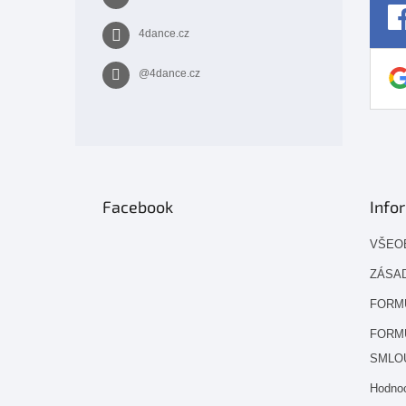
4dance.cz
@4dance.cz
Facebook
Info
VŠEO
ZÁSAD
FORM
FORM
SMLO
Hodno