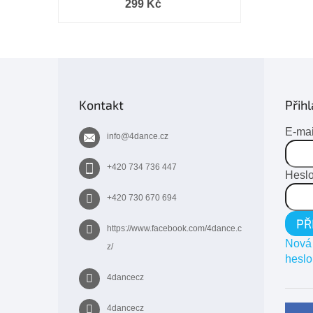
299 Kč
Z
á
p
Kontakt
Přihl
a
t
E-mai
info
@
4dance.cz
í
+420 734 736 447
Hesl
+420 730 670 694
PŘ
https://www.facebook.com/4dance.c
Nová 
z/
heslo
4dancecz
4dancecz