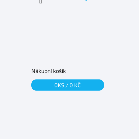
Nákupní košík
0
KS /
0 KČ