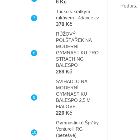
6 Kč
Podpis:
Tričko s krátkým
rukávem - 4dance.cz
370 Kč
RŮŽOVÝ
POLŠTÁŘEK NA
MODERNÍ
GYMNASTIKU PRO
STRACHING
BALESPO
289 Kč
ŠVIHADLO NA
MODERNÍ
GYMNASTIKU
BALESPO 2,5 M
FIALOVÉ
220 Kč
Gymnastické Špičky
Venturelli RG
(bezešvé)