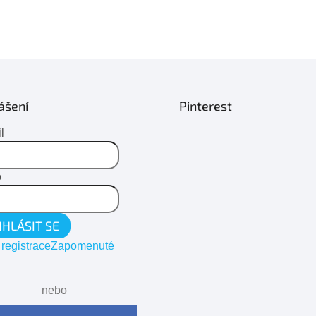
ášení
Pinterest
l
o
IHLÁSIT SE
registrace
Zapomenuté
nebo