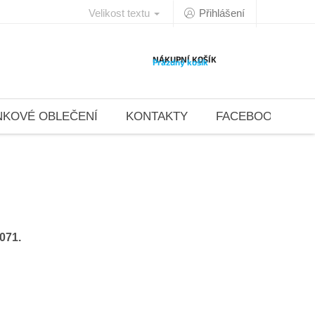
Velikost textu
Přihlášení
NÁKUPNÍ KOŠÍK
Prázdný košík
NKOVÉ OBLEČENÍ
KONTAKTY
FACEBOOK 4DAN
071.