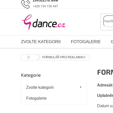
Přejít
+420 734 736 447
na
obsah
ZVOLTE KATEGORII
FOTOGALERIE
Domů
FORMULÁŘ PRO REKLAMACI
P
FOR
Kategorie
Přeskočit
o
kategorie
s
Adresát
Zvolte kategorii
t
r
Uplatně
Fotogalerie
a
Datum u
n