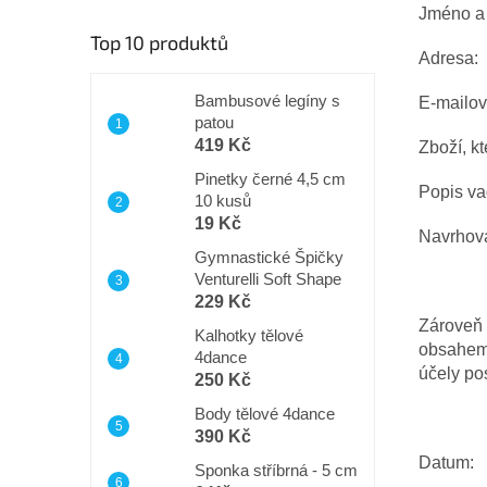
n
Jméno a 
í
Top 10 produktů
p
Adresa:
a
n
Bambusové legíny s
E-mailov
patou
e
419 Kč
Zboží, k
l
Pinetky černé 4,5 cm
Popis va
10 kusů
19 Kč
Navrhova
Gymnastické Špičky
Venturelli Soft Shape
229 Kč
Zároveň 
Kalhotky tělové
obsahem 
4dance
účely po
250 Kč
Body tělové 4dance
390 Kč
Datum:
Sponka stříbrná - 5 cm