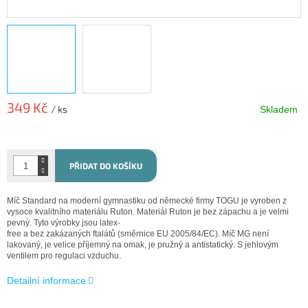
349 Kč
/ ks
Skladem
Měrná
cena:
PŘIDAT DO KOŠÍKU
Míč Standard na moderní gymnastiku od německé firmy TOGU je vyroben z
vysoce kvalitního materiálu Ruton. Materiál Ruton je bez zápachu a je velmi
pevný.
Tyto výrobky jsou
latex
-
free
a
bez
zakázaných
ftalátů
(
směrnice
EU
2005/84/EC
).
Míč MG není
lakovaný, je velice příjemný na omak, je pružný a antistatický. S jehlovým
ventilem pro regulaci vzduchu.
Detailní informace