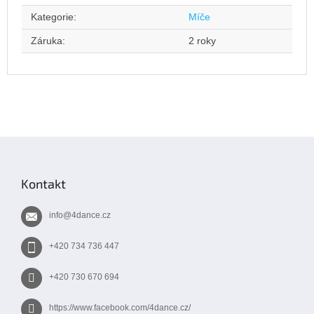
Kategorie
:
Míče
Záruka
:
2 roky
Z
á
p
Kontakt
a
t
info
@
4dance.cz
í
+420 734 736 447
+420 730 670 694
https://www.facebook.com/4dance.cz/