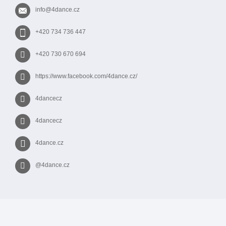
t
v
info
@
4dance.cz
í
k
y
+420 734 736 447
v
ý
+420 730 670 694
p
i
s
https://www.facebook.com/4dance.cz/
u
4dancecz
4dancecz
4dance.cz
@4dance.cz