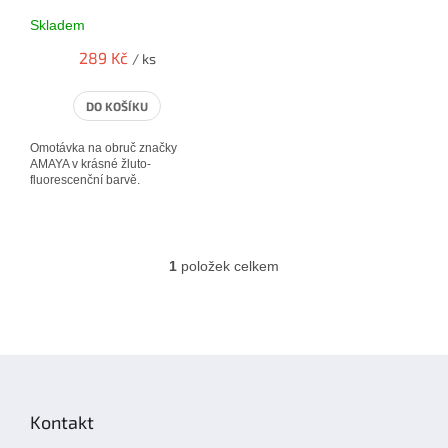
u
Skladem
k
t
289 Kč
/ ks
ů
DO KOŠÍKU
Omotávka na obruč značky
AMAYA v krásné žluto-
fluorescenční barvě.
1
položek celkem
O
v
l
á
d
Z
a
á
c
í
p
Kontakt
p
a
r