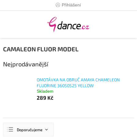
Přejít
Přihlášení
na
obsah
CAMALEON FLUOR MODEL
Nejprodávanější
OMOTÁVKA NA OBRUČ AMAYA CHAMELEON
FLUORINE 36050525 YELLOW
Skladem
289 Kč
Ř
Doporučujeme
a