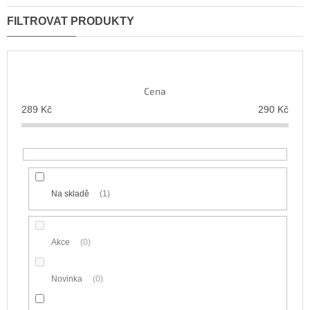
z
Nejlevnější
e
n
Nejdražší
í
Nejprodávanější
p
r
Abecedně
Cena
o
d
289
Kč
290
Kč
u
k
t
ů
Na skladě
1
Akce
0
Novinka
0