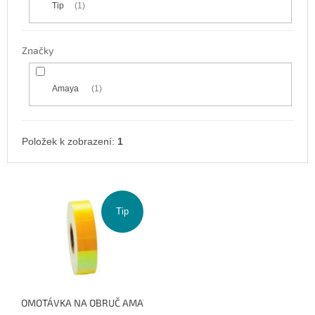
Tip
1
Značky
Amaya
1
Položek k zobrazení:
1
V
ý
p
Tip
i
s
p
r
o
OMOTÁVKA NA OBRUČ AMAYA CHAMELEON FLUORINE 36050525 
d