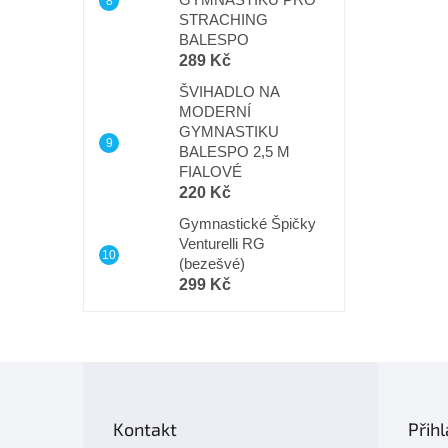
STRACHING
BALESPO
289 Kč
ŠVIHADLO NA
MODERNÍ
GYMNASTIKU
BALESPO 2,5 M
FIALOVÉ
220 Kč
Gymnastické Špičky
Venturelli RG
(bezešvé)
299 Kč
Z
á
p
Kontakt
Přihl
a