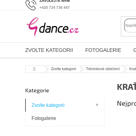
Přejít
+420 734 736 447
na
obsah
ZVOLTE KATEGORII
FOTOGALERIE
Domů
Zvolte kategorii
Tréninkové oblečení
Kra
P
KRA
Kategorie
Přeskočit
o
kategorie
s
Nejpr
Zvolte kategorii
t
r
Fotogalerie
a
n