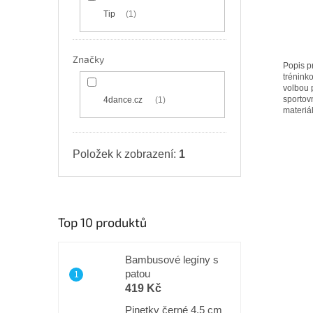
ů
Tip
1
Značky
Popis p
trénink
volbou p
sportovn
4dance.cz
1
materiál
Položek k zobrazení:
1
Top 10 produktů
Bambusové legíny s
patou
419 Kč
Pinetky černé 4,5 cm