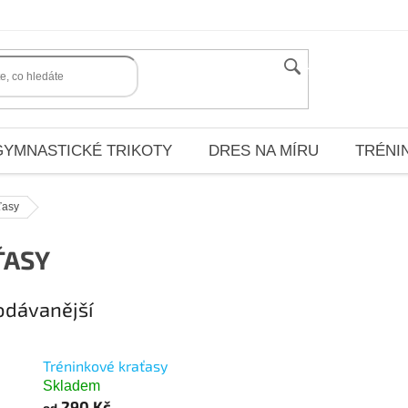
HLEDAT
GYMNASTICKÉ TRIKOTY
DRES NA MÍRU
TRÉNI
ťasy
ŤASY
odávanější
Tréninkové kraťasy
Skladem
290 Kč
od