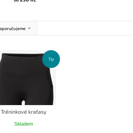
oporučujeme
ejlevnější
ejdražší
ejprodávanější
Tip
becedně
Tréninkové kraťasy
Skladem