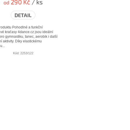
290 Kč
/ ks
od
DETAIL
roduktu Pohodlné a funkční
ové kraťasy 4dance.cz jsou ideální
ro gymnastiku, tanec, aerobik i další
í aktivity. Díky elastickému
u...
Kód:
2253/122
O
v
l
á
d
a
c
í
p
r