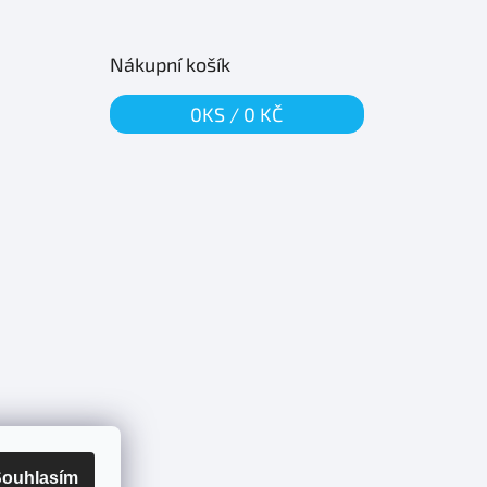
Nákupní košík
0
KS /
0 KČ
ouhlasím