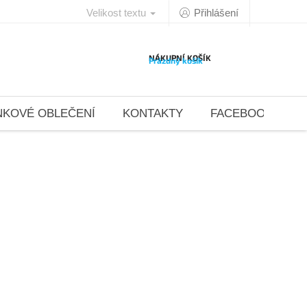
Velikost textu
Přihlášení
NÁKUPNÍ KOŠÍK
Prázdný košík
NKOVÉ OBLEČENÍ
KONTAKTY
FACEBOOK 4DAN