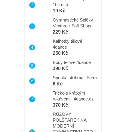
10 kusů
19 Kč
Gymnastické Špičky
Venturelli Soft Shape
229 Kč
Kalhotky tělové
4dance
250 Kč
Body tělové 4dance
390 Kč
Sponka stříbrná - 5 cm
6 Kč
Tričko s krátkým
rukávem - 4dance.cz
370 Kč
RŮŽOVÝ
POLŠTÁŘEK NA
MODERNÍ
GYMNASTIKU PRO