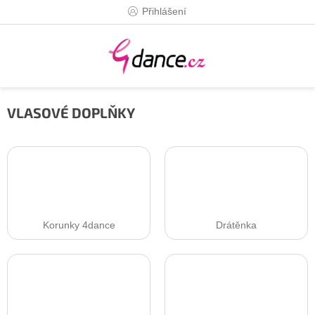
Přejít
Přihlášení
na
obsah
VLASOVÉ DOPLŇKY
Korunky 4dance
Drátěnka