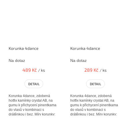
Korunka 4dance
Korunka 4dance
Na dotaz
Na dotaz
489 Kč
289 Kč
/ ks
/ ks
DETAIL
DETAIL
Korunka 4dance, zdobená
Korunka 4dance, zdobená
hotfix kamínky crystal AB, na
hotfix kamínky crystal AB, na
gumu k přichycení pinentkama
gumu k přichycení pinentkama
do vlasů v kombinaci s
do vlasů v kombinaci s
drátěnkou i bez. Míry korunky:
drátěnkou i bez. Míry korunky:
17 * 5 cm
19 * 5 cm