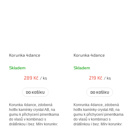
Korunka 4dance
Korunka 4dance
Skladem
Skladem
289 Kč
219 Kč
/ ks
/ ks
DO KOŠÍKU
DO KOŠÍKU
Korunka 4dance, zdobená
Konrunka 4dance, zdobená
hotfix kamínky crystal AB, na
hotfix kamínky crystal AB, na
gumu k přichycení pinentkama
gumu k přichycení pinentkama
do vlasů v kombinaci s
do vlasů v kombinaci s
drátěnkou i bez. Míry korunky:
drátěnkou i bez. Míry korunky:
14 * 4,5 cm
12 * 3 cm