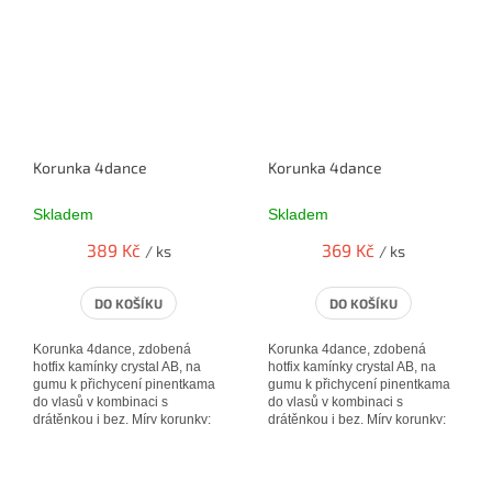
Korunka 4dance
Korunka 4dance
Skladem
Skladem
389 Kč
369 Kč
/ ks
/ ks
DO KOŠÍKU
DO KOŠÍKU
Korunka 4dance, zdobená
Korunka 4dance, zdobená
hotfix kamínky crystal AB, na
hotfix kamínky crystal AB, na
gumu k přichycení pinentkama
gumu k přichycení pinentkama
do vlasů v kombinaci s
do vlasů v kombinaci s
drátěnkou i bez. Míry korunky:
drátěnkou i bez. Míry korunky:
23 * 10 cm
21 * 7 cm