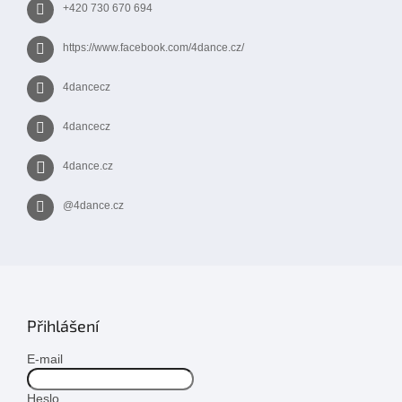
+420 730 670 694
u
https://www.facebook.com/4dance.cz/
4dancecz
4dancecz
4dance.cz
@4dance.cz
Přihlášení
E-mail
Heslo