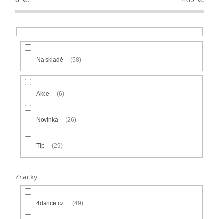
d
6
Kč
489
Kč
u
k
t
ů
Na skladě
58
Akce
6
Novinka
26
Tip
29
Značky
4dance.cz
49