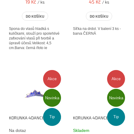
t
19 Kč
45 Kč
/ ks
/ ks
ů
DO KOŠÍKU
DO KOŠÍKU
Spona do vlasů hladká s
Síťka na drdol. V balení 3 ks -
kuličkami, slouží pro spolehlivé
barva ČERNÁ
zafixování vlasů při tvorbě a
úpravě účesů.Velikost: 4,5
cm.Barva: černá (foto je
ilustrační, pinetky černé jsou...
Akce
Akce
Novinka
Novinka
Tip
Tip
KORUNKA 4DANCE - MODRÁ
KORUNKA 4DANCE - TYRKYS 1
Na dotaz
Skladem