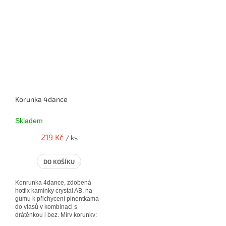
Korunka 4dance
Skladem
219 Kč
/ ks
DO KOŠÍKU
Konrunka 4dance, zdobená
hotfix kamínky crystal AB, na
gumu k přichycení pinentkama
do vlasů v kombinaci s
drátěnkou i bez. Míry korunky:
11 * 3 cm