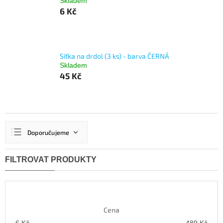
Skladem
6 Kč
Síťka na drdol (3 ks) - barva ČERNÁ
Skladem
45 Kč
Ř
Doporučujeme
a
z
Nejlevnější
e
n
Nejdražší
í
Nejprodávanější
p
r
Abecedně
Cena
o