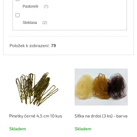
Pastorelli
7
Stoklasa
2
Položek k zobrazení:
79
V
ý
p
i
s
p
r
o
Pinetky černé 4,5 cm 10 kusů
Síťka na drdol (3 ks) - barva ČE
d
u
Skladem
Skladem
k