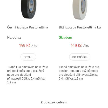
i
s
p
r
o
Černá izolepa Pastorelli na kužele
Bílá izolepa Pastorelli na kužele
d
u
Na dotaz
Skladem
k
t
149 Kč
149 Kč
/ ks
/ ks
ů
DETAIL
DO KOŠÍKU
Tkaná fluo omotávka na kužele
Tkaná omotávka na kužele pro
pro posílení kloubu u kuželů
posílení kloubu u kuželů nebo
nebo pro zlepšení
pro zlepšení přilnavosti.Délka:
přilnavosti.Délka: 5,4 mŠířka:
5,4 mŠířka: 1,2 cm
1,2 cm
2
položek celkem
O