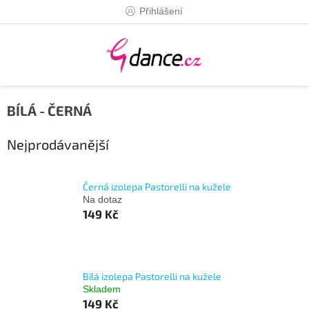
Přejít
Přihlášení
na
obsah
BÍLÁ - ČERNÁ
Nejprodávanější
Černá izolepa Pastorelli na kužele
Na dotaz
149 Kč
Bílá izolepa Pastorelli na kužele
Skladem
149 Kč