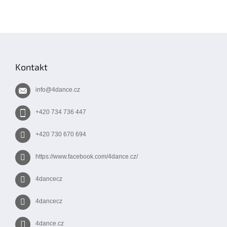
v
l
á
d
Z
a
á
c
í
p
Kontakt
p
a
r
t
v
info
@
4dance.cz
í
k
y
+420 734 736 447
v
ý
+420 730 670 694
p
i
s
https://www.facebook.com/4dance.cz/
u
4dancecz
4dancecz
4dance.cz