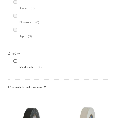
Akce
0
Novinka
0
Tip
0
Značky
Pastorelli
2
Položek k zobrazení:
2
V
ý
p