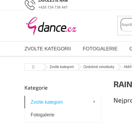
Přejít
+420 734 736 447
na
obsah
ZVOLTE KATEGORII
FOTOGALERIE
Domů
Zvolte kategorii
Ozdobné omotávky
AMA
P
RAI
Kategorie
Přeskočit
o
kategorie
s
Nejpr
Zvolte kategorii
t
r
Fotogalerie
a
n