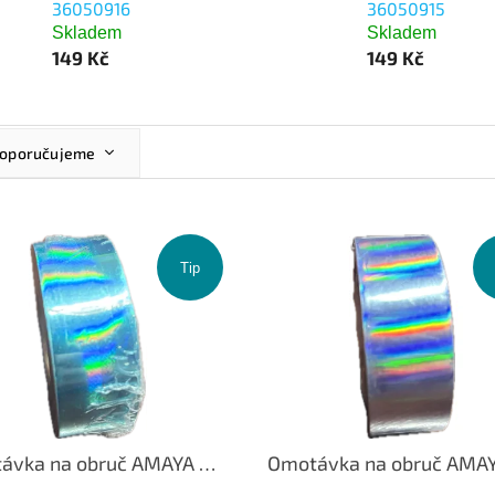
36050916
36050915
Skladem
Skladem
149 Kč
149 Kč
oporučujeme
ejlevnější
ejdražší
ejprodávanější
Tip
becedně
Omotávka na obruč AMAYA Rainbow Turquoise 36050916