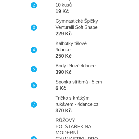
10 kusů
19 Kč
Gymnastické Špičky
Venturelli Soft Shape
229 Kč
Kalhotky tělové
4dance
250 Kč
Body tělové 4dance
390 Kč
Sponka stříbrná - 5 cm
6 Kč
Tričko s krátkým
rukávem - 4dance.cz
370 Kč
RŮŽOVÝ
POLŠTÁŘEK NA
MODERNÍ
GYMNASTIKU PRO