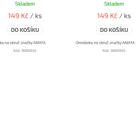
Skladem
Skladem
149 Kč
/ ks
149 Kč
/ ks
DO KOŠÍKU
DO KOŠÍKU
ka na obruč značky AMAYA
Omotávka na obruč značky AMAYA
Kód:
36050916
Kód:
36050915
O
v
l
á
d
a
c
í
p
r
v