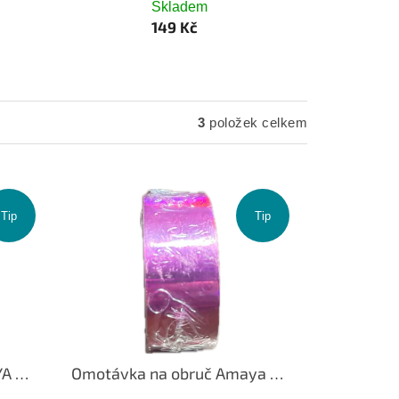
Skladem
149 Kč
3
položek celkem
Tip
Tip
Omotávka na obruč AMAYA Rainbow Light Purple 36050915
Omotávka na obruč Amaya Rainbow Fucsia 36050910