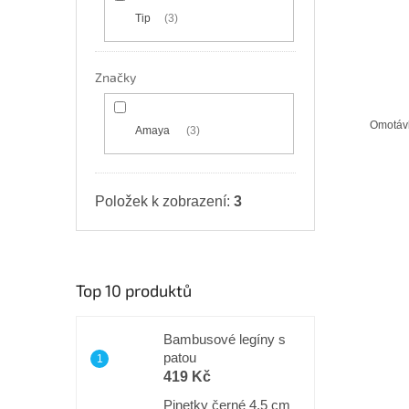
t
Tip
3
ů
Značky
Omotáv
Amaya
3
Položek k zobrazení:
3
Top 10 produktů
Bambusové legíny s
patou
419 Kč
Pinetky černé 4,5 cm