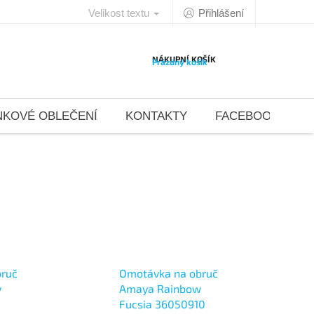
Velikost textu
Přihlášení
NÁKUPNÍ KOŠÍK
Prázdný košík
NKOVÉ OBLEČENÍ
KONTAKTY
FACEBOOK 4DAN
bruč
Omotávka na obruč
w
Amaya Rainbow
Fucsia 36050910