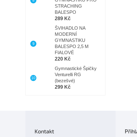
STRACHING
BALESPO
289 Kč
ŠVIHADLO NA
MODERNÍ
GYMNASTIKU
BALESPO 2,5 M
FIALOVÉ
220 Kč
Gymnastické Špičky
Venturelli RG
(bezešvé)
299 Kč
Z
á
p
Kontakt
Přihl
a