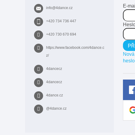
t
E-mai
info
@
4dance.cz
í
+420 734 736 447
Hesl
+420 730 670 694
PŘ
https://www.facebook.com/4dance.c
Nová 
z/
heslo
4dancecz
4dancecz
4dance.cz
@4dance.cz