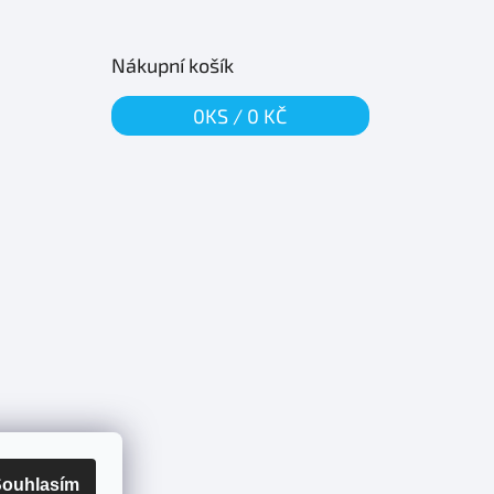
Nákupní košík
0
KS /
0 KČ
ouhlasím