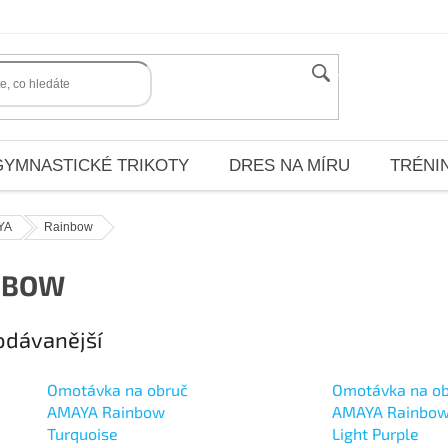
HLEDAT
GYMNASTICKÉ TRIKOTY
DRES NA MÍRU
TRÉNI
YA
Rainbow
NBOW
odávanější
Omotávka na obruč
Omotávka na o
AMAYA Rainbow
AMAYA Rainbo
Turquoise
Light Purple