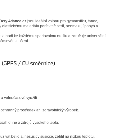
ťasy 4dance.cz
jsou ideální volbou pro gymnastiku, tanec,
Díky elastickému materiálu perfektně sedí, neomezují pohyb a
.
 se hodí ke každému sportovnímu outfitu a zaručuje univerzální
olnočasovém nošení.
 (GPRS / EU směrnice)
 a volnočasové využití.
ochranný prostředek ani zdravotnický výrobek.
sah ohně a zdrojů vysokého tepla.
žívat bělidla, nesušit v sušičce, žehlit na nízkou teplotu.