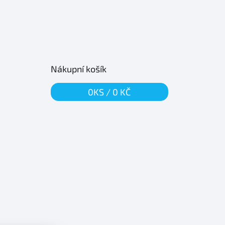
Nákupní košík
0
KS /
0 KČ