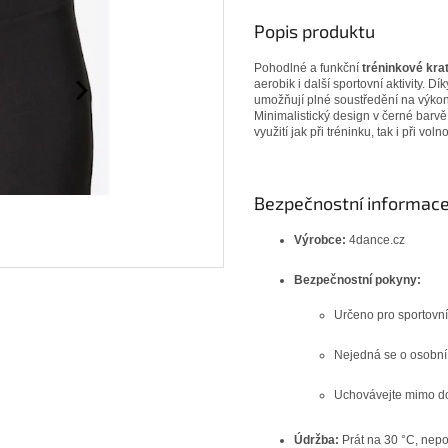
Popis produktu
Pohodlné a funkční
tréninkové kra
aerobik i další sportovní aktivity. 
umožňují plné soustředění na výkon
Minimalistický design v černé barvě
využití jak při tréninku, tak i při v
Bezpečnostní informace
Výrobce:
4dance.cz
Bezpečnostní pokyny:
Určeno pro sportovní
Nejedná se o osobní 
Uchovávejte mimo do
Údržba:
Prát na 30 °C, nepou