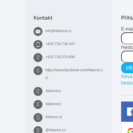
Z
á
p
Kontakt
Přihl
a
t
E-mai
info
@
4dance.cz
í
+420 734 736 447
Hesl
+420 730 670 694
PŘ
https://www.facebook.com/4dance.c
Nová 
z/
heslo
4dancecz
4dancecz
4dance.cz
@4dance.cz