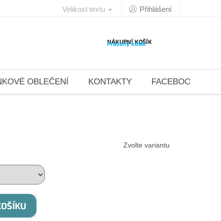
Velikost textu
Přihlášení
NÁKUPNÍ KOŠÍK
Prázdný košík
NKOVÉ OBLEČENÍ
KONTAKTY
FACEBOOK 4DAN
Zvolte variantu
KOŠÍKU