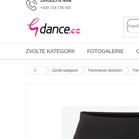
Přejít
+420 734 736 447
na
obsah
ZVOLTE KATEGORII
FOTOGALERIE
Domů
Zvolte kategorii
Tréninkové oblečení
Tré