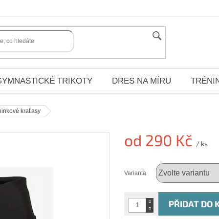
HLEDAT
GYMNASTICKÉ TRIKOTY
DRES NA MÍRU
TRÉNI
ninkové kraťasy
od
290 Kč
/ ks
Měrná
cena:
Varianta
PŘIDAT DO 