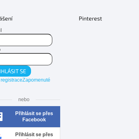
ášení
Pinterest
l
o
IHLÁSIT SE
registrace
Zapomenuté
nebo
Přihlásit se přes
Facebook
Přihlásit se přes