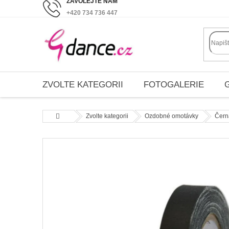
Přejít
+420 734 736 447
na
obsah
ZVOLTE KATEGORII
FOTOGALERIE
Domů
Zvolte kategorii
Ozdobné omotávky
Černá