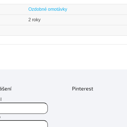
Ozdobné omotávky
2 roky
ášení
Pinterest
l
o