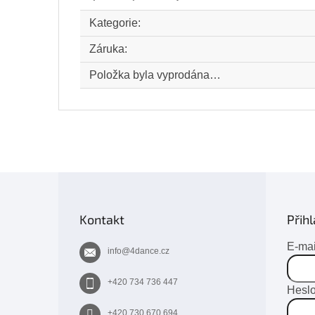
Kategorie
:
Záruka
:
Položka byla vyprodána…
Z
á
p
Kontakt
Přihl
a
t
E-mai
info
@
4dance.cz
í
+420 734 736 447
Hesl
+420 730 670 694