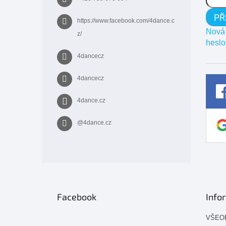
PŘ
https://www.facebook.com/4dance.c
Nová 
z/
heslo
4dancecz
4dancecz
4dance.cz
@4dance.cz
Facebook
Info
VŠEO