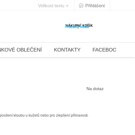
Velikost textu
Přihlášení
NÁKUPNÍ KOŠÍK
Prázdný košík
NKOVÉ OBLEČENÍ
KONTAKTY
FACEBOOK 4DAN
Na dotaz
osílení kloubu u kuželů nebo pro zlepšení přilnavosti.