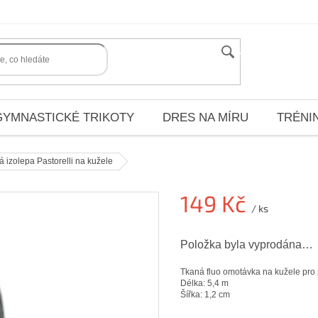
HLEDAT
GYMNASTICKÉ TRIKOTY
DRES NA MÍRU
TRÉNI
 izolepa Pastorelli na kužele
149 Kč
/ ks
Měrná
Položka byla vyprodána…
cena:
Tkaná fluo omotávka na kužele pro p
Délka: 5,4 m
Šířka: 1,2 cm