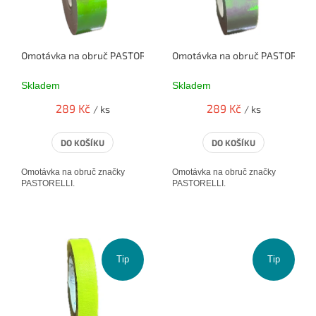
o
p
d
r
u
o
Omotávka na obruč PASTORELLI Laser Fluorescent green 03872
Omotávka na obruč PASTORELLI
k
d
t
u
Skladem
Skladem
ů
k
t
289 Kč
289 Kč
/ ks
/ ks
ů
DO KOŠÍKU
DO KOŠÍKU
Omotávka na obruč značky
Omotávka na obruč značky
PASTORELLI.
PASTORELLI.
Tip
Tip