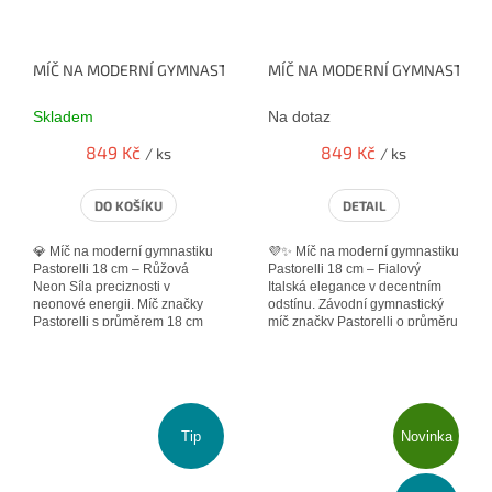
MÍČ NA MODERNÍ GYMNASTIKU PASTORELLI - 18 cm Růžová Neon
MÍČ NA MODERNÍ GYMNASTIKU PA
Skladem
Na dotaz
849 Kč
849 Kč
/ ks
/ ks
DO KOŠÍKU
DETAIL
💎 Míč na moderní gymnastiku
💜✨ Míč na moderní gymnastiku
Pastorelli 18 cm – Růžová
Pastorelli 18 cm – Fialový
Neon Síla preciznosti v
Italská elegance v decentním
neonové energii. Míč značky
odstínu. Závodní gymnastický
Pastorelli s průměrem 18 cm
míč značky Pastorelli o průměru
přináší dokonalou rovnováhu
18 cm je symbolem
mezi...
preciznosti...
Tip
Novinka