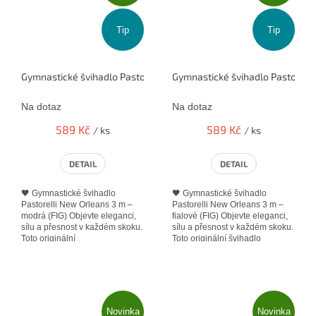
Tip
Tip
Gymnastické švihadlo Pastorelli 3m New Orleans modré 00103 FI
Gymnastické švihadlo Pastorelli
Na dotaz
Na dotaz
589 Kč
589 Kč
/ ks
/ ks
DETAIL
DETAIL
🖤 Gymnastické švihadlo
🖤 Gymnastické švihadlo
Pastorelli New Orleans 3 m –
Pastorelli New Orleans 3 m –
modrá (FIG) Objevte eleganci,
fialové (FIG) Objevte eleganci,
sílu a přesnost v každém skoku.
sílu a přesnost v každém skoku.
Toto originální
Toto originální švihadlo
švihadlo Pastorelli New
Pastorelli New Orleans v délce
Orleans v...
3...
Novinka
Novinka