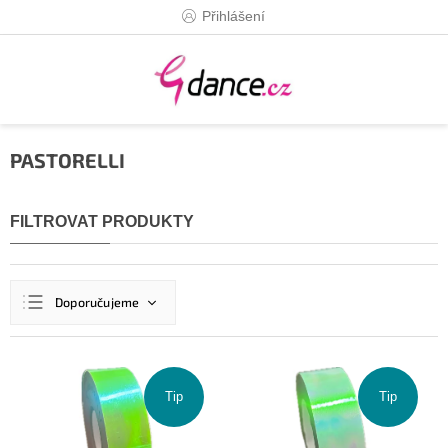
Přejít
Přihlášení
na
obsah
PASTORELLI
Ř
Doporučujeme
a
z
Nejlevnější
e
V
n
Nejdražší
ý
í
p
Tip
Tip
Nejprodávanější
p
i
r
Abecedně
s