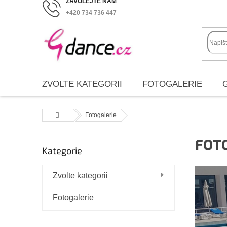
Přejít
+420 734 736 447
na
obsah
ZVOLTE KATEGORII
FOTOGALERIE
Domů
Fotogalerie
P
FOT
Kategorie
Přeskočit
o
kategorie
s
Zvolte kategorii
t
r
Fotogalerie
a
n