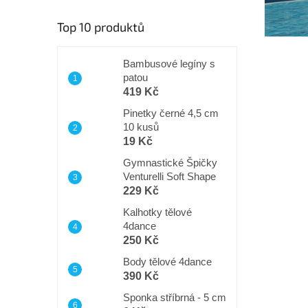
n
í
Top 10 produktů
p
a
n
Bambusové legíny s
patou
e
419 Kč
l
Pinetky černé 4,5 cm
10 kusů
19 Kč
Gymnastické Špičky
Venturelli Soft Shape
229 Kč
Kalhotky tělové
4dance
250 Kč
Body tělové 4dance
390 Kč
Sponka stříbrná - 5 cm