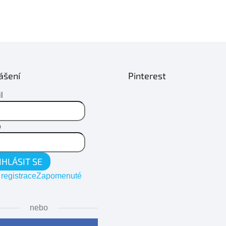
ášení
Pinterest
l
o
IHLÁSIT SE
registrace
Zapomenuté
nebo