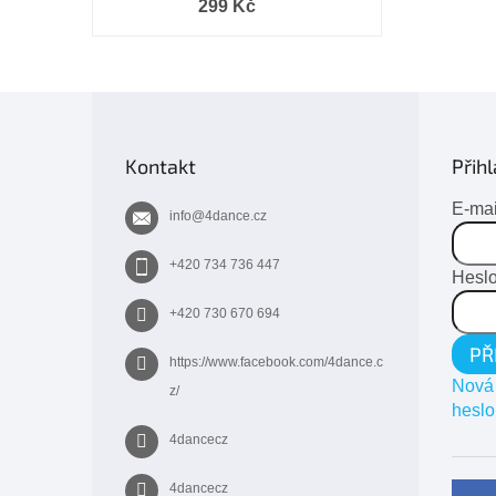
299 Kč
Z
á
p
Kontakt
Přihl
a
t
E-mai
info
@
4dance.cz
í
+420 734 736 447
Hesl
+420 730 670 694
PŘ
https://www.facebook.com/4dance.c
Nová 
z/
heslo
4dancecz
4dancecz