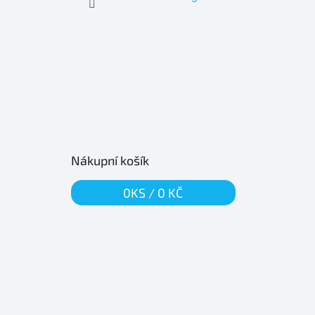
Nákupní košík
0
KS /
0 KČ