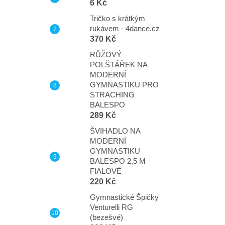
6 Kč
Tričko s krátkým
rukávem - 4dance.cz
370 Kč
RŮŽOVÝ
POLŠTÁŘEK NA
MODERNÍ
GYMNASTIKU PRO
STRACHING
BALESPO
289 Kč
ŠVIHADLO NA
MODERNÍ
GYMNASTIKU
BALESPO 2,5 M
FIALOVÉ
220 Kč
Gymnastické Špičky
Venturelli RG
(bezešvé)