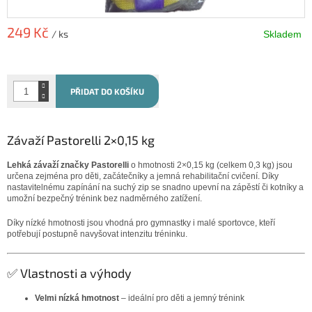
249 Kč
/ ks
Skladem
Měrná
cena:
PŘIDAT DO KOŠÍKU
Závaží Pastorelli 2×0,15 kg
Lehká závaží značky Pastorelli
o hmotnosti 2×0,15 kg (celkem 0,3 kg) jsou
určena zejména pro děti, začátečníky a jemná rehabilitační cvičení. Díky
nastavitelnému zapínání na suchý zip se snadno upevní na zápěstí či kotníky a
umožní bezpečný trénink bez nadměrného zatížení.
Díky nízké hmotnosti jsou vhodná pro gymnastky i malé sportovce, kteří
potřebují postupně navyšovat intenzitu tréninku.
✅ Vlastnosti a výhody
Velmi nízká hmotnost
– ideální pro děti a jemný trénink