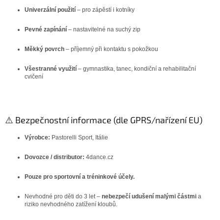
Univerzální použití
– pro zápěstí i kotníky
Pevné zapínání
– nastavitelné na suchý zip
Měkký povrch
– příjemný při kontaktu s pokožkou
Všestranné využití
– gymnastika, tanec, kondiční a rehabilitační
cvičení
⚠️ Bezpečnostní informace (dle GPRS/nařízení EU)
Výrobce:
Pastorelli Sport, Itálie
Dovozce / distributor:
4dance.cz
Pouze pro sportovní a tréninkové účely.
Nevhodné pro děti do 3 let –
nebezpečí udušení malými částmi
a
riziko nevhodného zatížení kloubů.