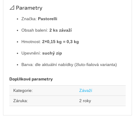
📐 Parametry
Značka:
Pastorelli
Obsah balení:
2 ks závaží
Hmotnost:
2×0,15 kg = 0,3 kg
Upevnění:
suchý zip
Barva: dle aktuální nabídky (žluto-fialová varianta)
Doplňkové parametry
Kategorie
:
Závaží
Záruka
:
2 roky