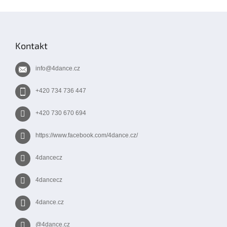
Z
á
p
Kontakt
a
t
info
@
4dance.cz
í
+420 734 736 447
+420 730 670 694
https://www.facebook.com/4dance.cz/
4dancecz
4dancecz
4dance.cz
@4dance.cz