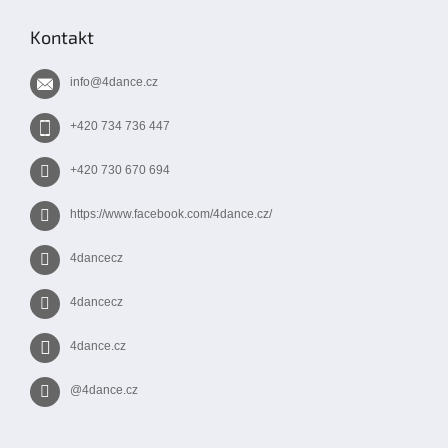
á
p
Kontakt
a
t
info
@
4dance.cz
í
+420 734 736 447
+420 730 670 694
https://www.facebook.com/4dance.cz/
4dancecz
4dancecz
4dance.cz
@4dance.cz