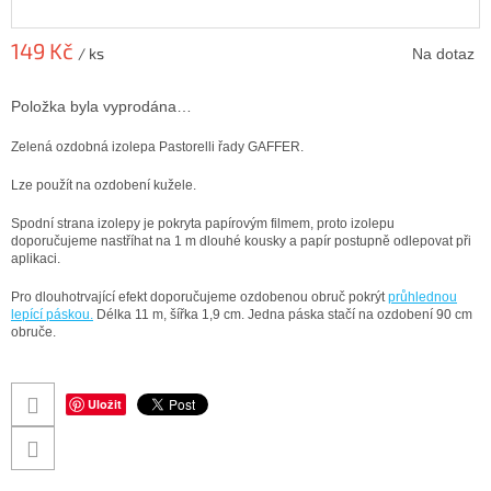
149 Kč
/ ks
Na dotaz
Měrná
cena:
Položka byla vyprodána…
Zelená ozdobná izolepa Pastorelli řady GAFFER.
Lze použít na ozdobení kužele.
Spodní strana izolepy je pokryta papírovým filmem, proto izolepu
doporučujeme nastříhat na 1 m dlouhé kousky a papír postupně odlepovat při
aplikaci.
Pro dlouhotrvající efekt doporučujeme ozdobenou obruč pokrýt
průhlednou
lepící páskou
.
Délka 11 m, šířka 1,9 cm. Jedna páska stačí na ozdobení 90 cm
obruče.
Uložit