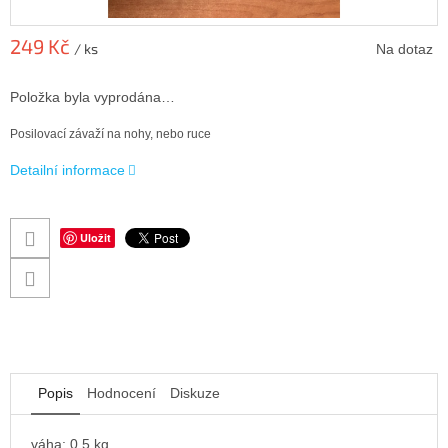
249 Kč
/ ks
Na dotaz
Měrná
cena:
Položka byla vyprodána…
Posilovací závaží na nohy, nebo ruce
Detailní informace
Uložit
Popis
Hodnocení
Diskuze
váha: 0.5 kg