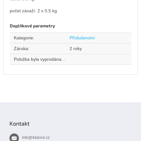
počet závaží: 2 x 0,5 kg
Doplňkové parametry
Kategorie
:
Příslušenství
Záruka
:
2 roky
Položka byla vyprodána…
Z
á
p
Kontakt
a
t
info
@
4dance.cz
í