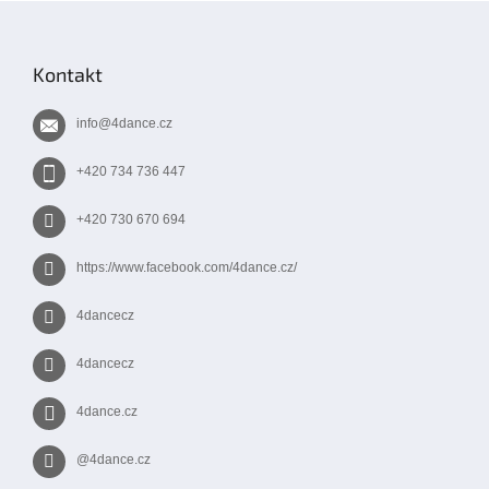
Z
á
p
Kontakt
a
t
info
@
4dance.cz
í
+420 734 736 447
+420 730 670 694
https://www.facebook.com/4dance.cz/
4dancecz
4dancecz
4dance.cz
@4dance.cz