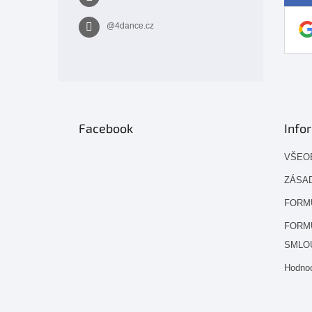
@4dance.cz
Facebook
Info
VŠEO
ZÁSAD
FORM
FORM
SMLO
Hodno