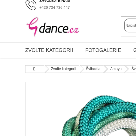
Přejít
+420 734 736 447
na
obsah
ZVOLTE KATEGORII
FOTOGALERIE
Domů
Zvolte kategorii
Švihadla
Amaya
Šv