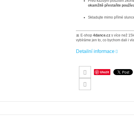
Před každým použitím zkontrol
okamžitě přestaňte použív
Skladujte mimo přímé slunce 
🎀 E-shop
4dance.cz
s více než 15l
vybíráme jen to, co bychom dali i v
Detailní informace
Uložit