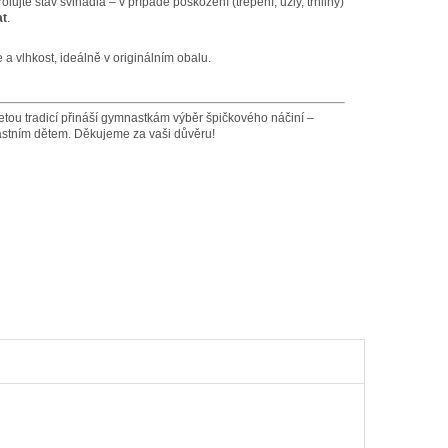
ujte stav švihadla – v případě poškození (třepení, uzly, trhliny)
at
.
a vlhkost, ideálně v originálním obalu.
etou tradicí přináší gymnastkám výběr špičkového náčiní –
lastním dětem. Děkujeme za vaši důvěru!