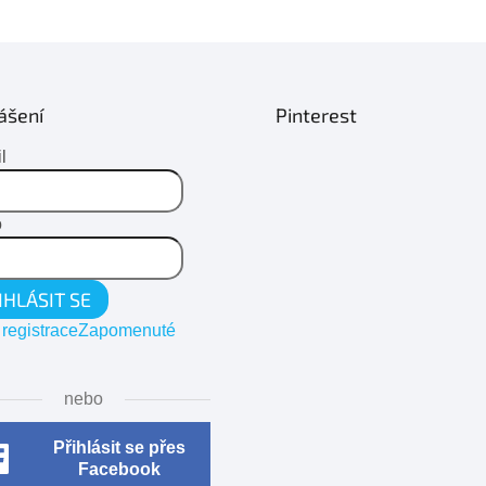
ášení
Pinterest
l
o
IHLÁSIT SE
registrace
Zapomenuté
nebo
Přihlásit se přes
Facebook