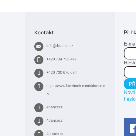
Z
á
p
Kontakt
Přihl
a
t
E-mai
info
@
4dance.cz
í
+420 734 736 447
Hesl
+420 730 670 694
PŘ
https://www.facebook.com/4dance.c
Nová 
z/
heslo
4dancecz
4dancecz
4dance.cz