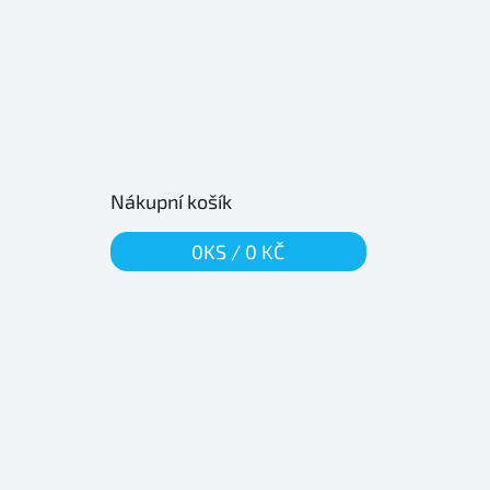
Nákupní košík
0
KS /
0 KČ