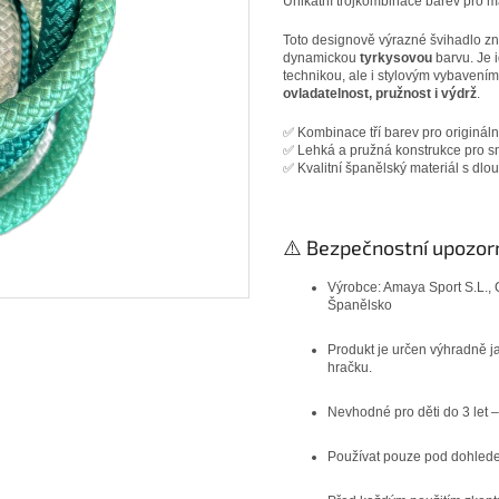
Unikátní trojkombinace barev pro ma
Toto designově výrazné švihadlo z
dynamickou
tyrkysovou
barvu. Je i
technikou, ale i stylovým vybavením
ovladatelnost, pružnost i výdrž
.
✅ Kombinace tří barev pro originální
✅ Lehká a pružná konstrukce pro s
✅ Kvalitní španělský materiál s dlou
⚠️ Bezpečnostní upozorně
Výrobce: Amaya Sport S.L., 
Španělsko
Produkt je určen výhradně 
hračku.
Nevhodné pro děti do 3 let 
Používat pouze pod dohled