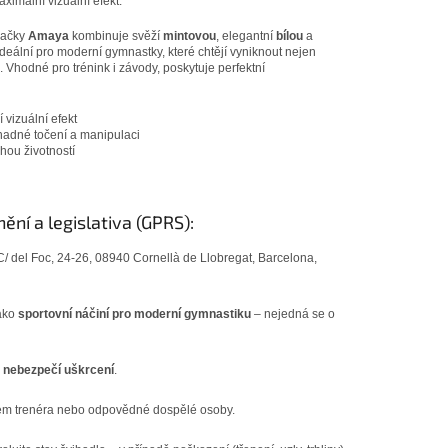
ximální vizuální efekt.
načky
Amaya
kombinuje svěží
mintovou
, elegantní
bílou
a
deální pro moderní gymnastky, které chtějí vyniknout nejen
. Vhodné pro trénink i závody, poskytuje perfektní
 vizuální efekt
nadné točení a manipulaci
hou životností
ní a legislativa (GPRS):
C/ del Foc, 24-26, 08940 Cornellà de Llobregat, Barcelona,
jako
sportovní náčiní pro moderní gymnastiku
– nejedná se o
–
nebezpečí uškrcení
.
em trenéra nebo odpovědné dospělé osoby.