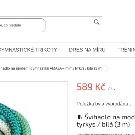
HLEDAT
GYMNASTICKÉ TRIKOTY
DRES NA MÍRU
TRÉNI
ihadlo na moderní gymnastiku AMAYA – mint / tyrkys / bílá (3 m)
589 Kč
/ ks
Měrná
Položka byla vyprodána…
cena:
🧵 Švihadlo na mod
tyrkys / bílá (3 m)