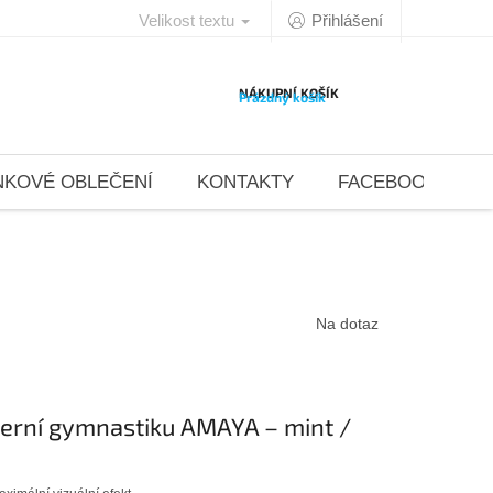
Velikost textu
Přihlášení
NÁKUPNÍ KOŠÍK
Prázdný košík
NKOVÉ OBLEČENÍ
KONTAKTY
FACEBOOK 4DAN
Na dotaz
erní gymnastiku AMAYA – mint /