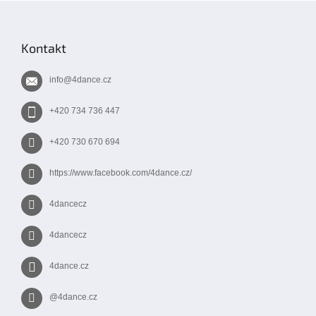
Z
á
p
Kontakt
a
t
info
@
4dance.cz
í
+420 734 736 447
+420 730 670 694
https://www.facebook.com/4dance.cz/
4dancecz
4dancecz
4dance.cz
@4dance.cz