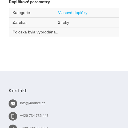
Doplňkové parametry
Kategorie
:
Vlasové doplňky
Záruka
:
2 roky
Položka byla vyprodána…
Z
á
p
Kontakt
a
t
info
@
4dance.cz
í
+420 734 736 447