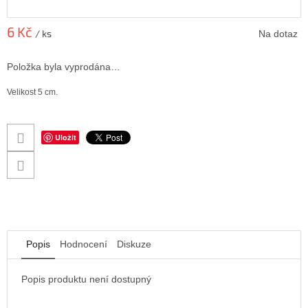
6 Kč
/ ks
Na dotaz
Měrná
cena:
Položka byla vyprodána…
Velikost 5 cm.
Uložit
Popis
Hodnocení
Diskuze
Popis produktu není dostupný