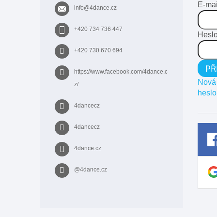
t
E-mai
info
@
4dance.cz
í
+420 734 736 447
Hesl
+420 730 670 694
PŘ
https://www.facebook.com/4dance.c
Nová 
z/
heslo
4dancecz
4dancecz
4dance.cz
@4dance.cz