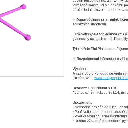
design působí jemně, a přitom výraz
vyvážené konstrukci a hladkému pov
ať už s jedním kuželem nebo v syn
✅
Doporučujeme pro trénink i záv
soutěžních standardů.
Jako rodinný e-shop
4dance.cz
s v
gymnastky na jejich cestě. Produkty 
Tyto kužele PinkPink doporučujeme t
⚠️
Bezpečnostní informace a záko
Výrobce:
Amaya Sport, Polígono de Areta s/n
Oficiální web:
www.amayasport.co
Dovozce a distributor v ČR:
4dance.cz, Šimáčkova 354/14, Brno
Upozornění:
• Nevhodné pro děti do 3 let – obsa
• Používejte pod dohledem dospělé
• Před každým použitím zkontrolujte
• Určeno výhradně pro moderní gym