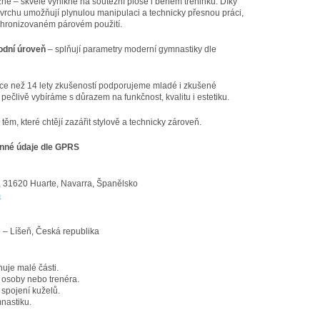
ně – skvěle vynikne na soutěžní ploše i během tréninku. Díky
rchu umožňují plynulou manipulaci a technicky přesnou práci,
chronizovaném párovém použití.
odní úroveň
– splňují parametry moderní gymnastiky dle
íce než 14 lety zkušeností podporujeme mladé i zkušené
pečlivě vybíráme s důrazem na funkčnost, kvalitu i estetiku.
ěm, které chtějí zazářit stylově a technicky zároveň.
nné údaje dle GPRS
, 31620 Huarte, Navarra, Španělsko
m
 – Líšeň, Česká republika
huje malé části.
 osoby nebo trenéra.
 spojení kuželů.
nastiku.