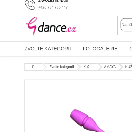
Přejít
+420 734 736 447
na
obsah
ZVOLTE KATEGORII
FOTOGALERIE
Domů
Zvolte kategorii
Kužele
AMAYA
KUŽ