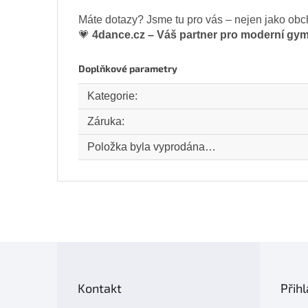
Máte dotazy? Jsme tu pro vás – nejen jako obc
💗
4dance.cz – Váš partner pro moderní gym
Doplňkové parametry
Kategorie
:
Záruka
:
Položka byla vyprodána…
Z
á
p
Kontakt
Přihl
a