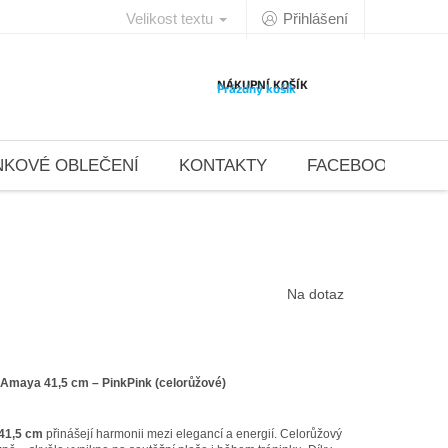
Velikost textu
Přihlášení
NÁKUPNÍ KOŠÍK
Prázdný košík
NKOVÉ OBLEČENÍ
KONTAKTY
FACEBOOK 4DAN
Na dotaz
Amaya 41,5 cm – PinkPink (celorůžové)
41,5 cm
přinášejí harmonii mezi elegancí a energií. Celorůžový