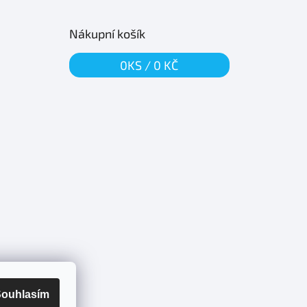
Nákupní košík
0
KS /
0 KČ
ouhlasím