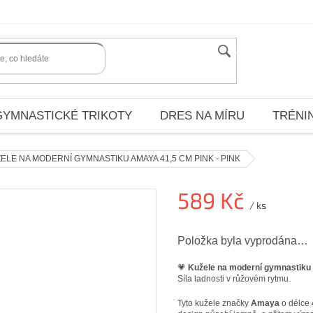
HLEDAT
GYMNASTICKÉ TRIKOTY
DRES NA MÍRU
TRÉNI
ELE NA MODERNÍ GYMNASTIKU AMAYA 41,5 CM PINK - PINK
589 Kč
/ ks
Měrná
Položka byla vyprodána…
cena:
💗
Kužele na moderní gymnastiku 
Síla ladnosti v růžovém rytmu.
Tyto kužele značky
Amaya
o délce