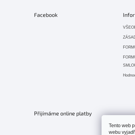
Facebook
Info
VŠEO
ZÁSAD
FORM
FORM
SMLO
Hodno
Přijímáme online platby
Tento web p
webu vyjadřu