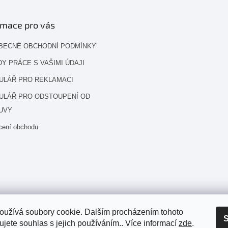
rmace pro vás
BECNÉ OBCHODNÍ PODMÍNKY
Y PRÁCE S VAŠIMI ÚDAJI
ULÁŘ PRO REKLAMACI
ULÁŘ PRO ODSTOUPENÍ OD
UVY
cení obchodu
oužívá soubory cookie. Dalším procházením tohoto
S
jete souhlas s jejich používáním.. Více informací
zde
.