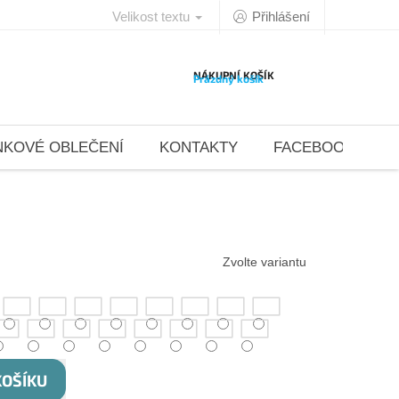
Velikost textu
Přihlášení
NÁKUPNÍ KOŠÍK
Prázdný košík
NKOVÉ OBLEČENÍ
KONTAKTY
FACEBOOK 4DAN
Zvolte variantu
KOŠÍKU