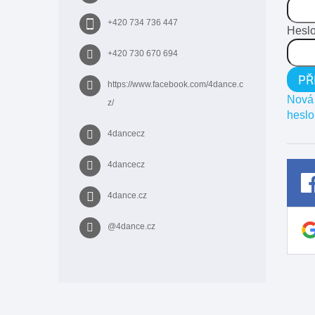
í
+420 734 736 447
Hesl
+420 730 670 694
PŘ
https://www.facebook.com/4dance.c
Nová 
z/
heslo
4dancecz
4dancecz
4dance.cz
@4dance.cz