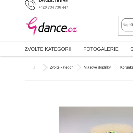
Přejít
+420 734 736 447
na
obsah
ZVOLTE KATEGORII
FOTOGALERIE
Domů
Zvolte kategorii
Vlasové doplňky
Korunka