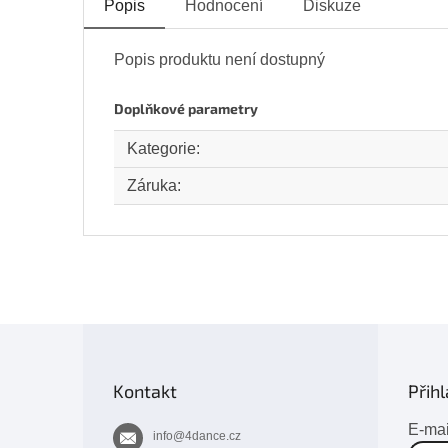
Popis
Hodnocení
Diskuze
Popis produktu není dostupný
Doplňkové parametry
Kategorie
:
Záruka
:
Z
á
p
Kontakt
Přihl
a
t
E-mai
info
@
4dance.cz