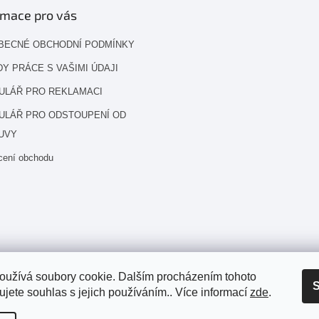
rmace pro vás
BECNÉ OBCHODNÍ PODMÍNKY
Y PRÁCE S VAŠIMI ÚDAJI
ULÁŘ PRO REKLAMACI
ULÁŘ PRO ODSTOUPENÍ OD
UVY
cení obchodu
oužívá soubory cookie. Dalším procházením tohoto
S
jete souhlas s jejich používáním.. Více informací
zde
.