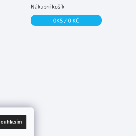
Nákupní košík
0
KS /
0 KČ
ouhlasím