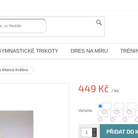
HLEDAT
GYMNASTICKÉ TRIKOTY
DRES NA MÍRU
TRÉNI
 4dance Květina
449 Kč
/ ks
Měrná
cena:
Varianta
PŘIDAT DO 