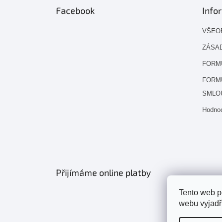
Facebook
Info
VŠEO
ZÁSAD
FORM
FORM
SMLO
Hodno
Přijímáme online platby
Tento web p
webu vyjadřu