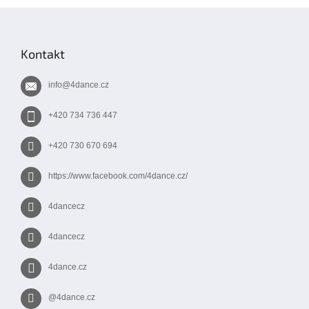
Z
á
p
Kontakt
a
t
info
@
4dance.cz
í
+420 734 736 447
+420 730 670 694
https://www.facebook.com/4dance.cz/
4dancecz
4dancecz
4dance.cz
@4dance.cz