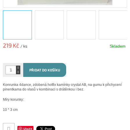
219 Kč
/ ks
Skladem
Měrná
cena:
PŘIDAT DO KOŠÍKU
Konrunka 4dance, zdobená hotfix kamínky crystal AB, na gumu k přichycení
pinentkama do vlasů v kombinaci s drátěnkou i bez.
Míry korunky:
10 * 3 cm
Uložit