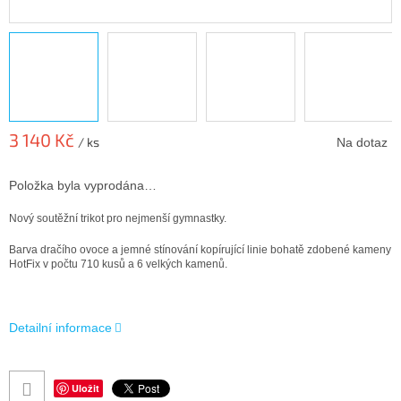
3 140 Kč
/ ks
Na dotaz
Měrná
cena:
Položka byla vyprodána…
Nový soutěžní trikot pro nejmenší gymnastky.
Barva dračího ovoce a jemné stínování kopírující linie bohatě zdobené kameny
HotFix v počtu 710 kusů a 6 velkých kamenů.
Detailní informace
Uložit