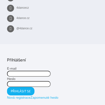
4dancecz
4dance.cz
@4dance.cz
Přihlášení
E-mail
Heslo
PŘIHLÁSIT SE
Nová registrace
Zapomenuté heslo