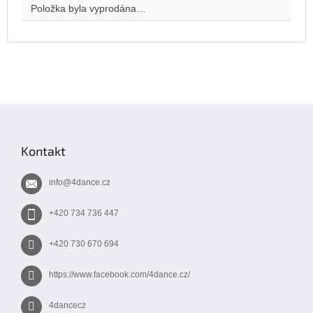
Položka byla vyprodána…
Z
á
p
Kontakt
a
t
info
@
4dance.cz
í
+420 734 736 447
+420 730 670 694
https://www.facebook.com/4dance.cz/
4dancecz