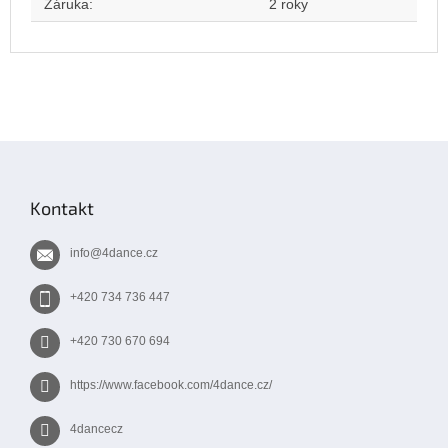
Záruka
:
2 roky
Z
á
p
Kontakt
a
t
info
@
4dance.cz
í
+420 734 736 447
+420 730 670 694
https://www.facebook.com/4dance.cz/
4dancecz