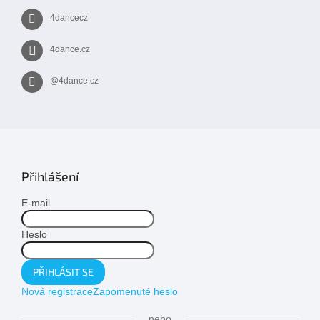
4dancecz
4dance.cz
@4dance.cz
Přihlášení
E-mail
Heslo
PŘIHLÁSIT SE
Nová registrace
Zapomenuté heslo
nebo