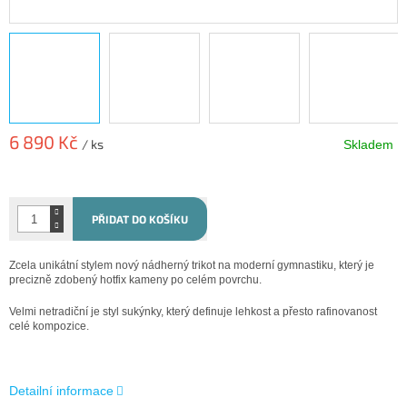
6 890 Kč
/ ks
Skladem
Měrná
cena:
PŘIDAT DO KOŠÍKU
Zcela unikátní stylem nový nádherný trikot na moderní gymnastiku, který je
precizně zdobený hotfix kameny po celém povrchu.
Velmi netradiční je styl sukýnky, který definuje lehkost a přesto rafinovanost
celé kompozice.
Detailní informace