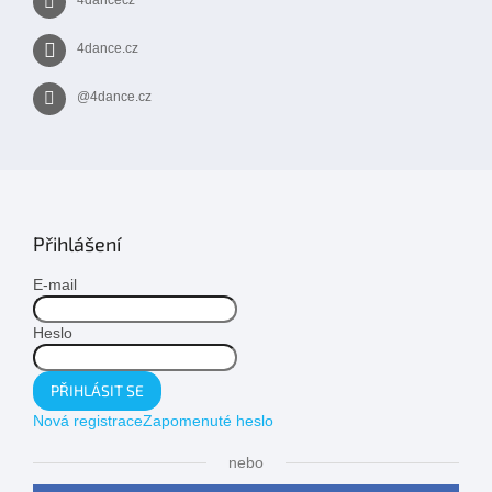
4dancecz
4dance.cz
@4dance.cz
Přihlášení
E-mail
Heslo
PŘIHLÁSIT SE
Nová registrace
Zapomenuté heslo
nebo