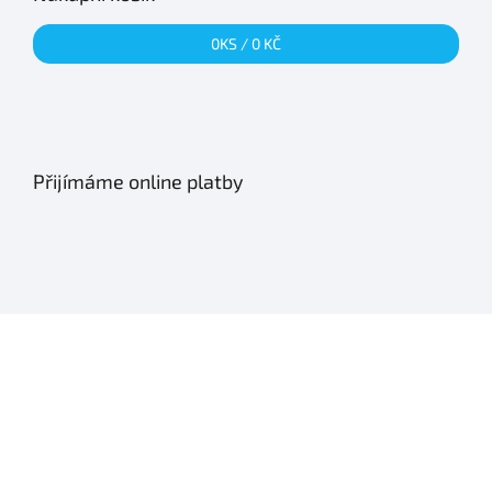
0
KS /
0 KČ
Přijímáme online platby