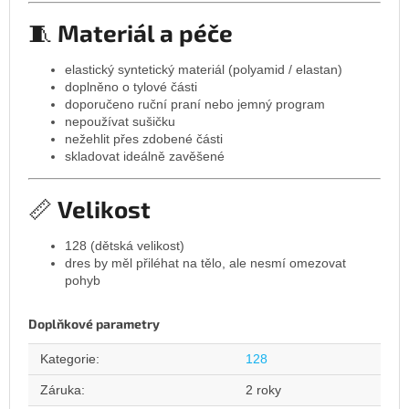
🧵
Materiál a péče
elastický syntetický materiál (polyamid / elastan)
doplněno o tylové části
doporučeno ruční praní nebo jemný program
nepoužívat sušičku
nežehlit přes zdobené části
skladovat ideálně zavěšené
📏
Velikost
128 (dětská velikost)
dres by měl přiléhat na tělo, ale nesmí omezovat
pohyb
Doplňkové parametry
Kategorie
:
128
Záruka
:
2 roky