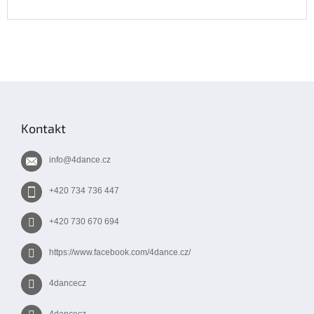
Z
á
p
Kontakt
a
t
info
@
4dance.cz
í
+420 734 736 447
+420 730 670 694
https://www.facebook.com/4dance.cz/
4dancecz