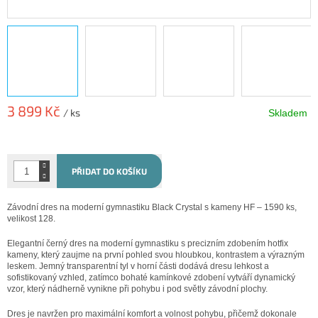
3 899 Kč
/ ks
Skladem
Měrná
cena:
PŘIDAT DO KOŠÍKU
Závodní dres na moderní gymnastiku Black Crystal s kameny HF – 1590 ks,
velikost 128.
Elegantní černý dres na moderní gymnastiku s precizním zdobením hotfix
kameny, který zaujme na první pohled svou hloubkou, kontrastem a výrazným
leskem. Jemný transparentní tyl v horní části dodává dresu lehkost a
sofistikovaný vzhled, zatímco bohaté kamínkové zdobení vytváří dynamický
vzor, který nádherně vynikne při pohybu i pod světly závodní plochy.
Dres je navržen pro maximální komfort a volnost pohybu, přičemž dokonale