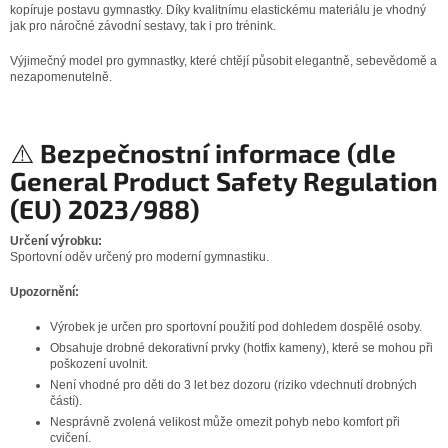
kopíruje postavu gymnastky. Díky kvalitnímu elastickému materiálu je vhodný
jak pro náročné závodní sestavy, tak i pro trénink.
Výjimečný model pro gymnastky, které chtějí působit elegantně, sebevědomě a
nezapomenutelně.
⚠️
Bezpečnostní informace (dle
General Product Safety Regulation
(EU) 2023/988)
Určení výrobku:
Sportovní oděv určený pro moderní gymnastiku.
Upozornění:
Výrobek je určen pro sportovní použití pod dohledem dospělé osoby.
Obsahuje drobné dekorativní prvky (hotfix kameny), které se mohou při
poškození uvolnit.
Není vhodné pro děti do 3 let bez dozoru (riziko vdechnutí drobných
částí).
Nesprávně zvolená velikost může omezit pohyb nebo komfort při
cvičení.